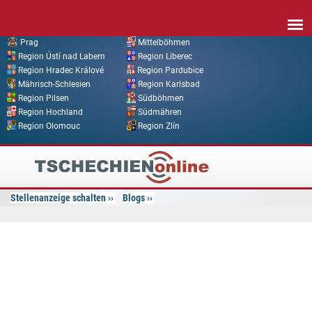
Direkt zum Inhalt
Prag
Mittelböhmen
Region Ústí nad Labem
Region Liberec
Region Hradec Králové
Region Pardubice
Mährisch-Schlesien
Region Karlsbad
Region Pilsen
Südböhmen
Region Hochland
Südmähren
Region Olomouc
Region Zlín
Tschechien
Online
Stellenanzeige schalten
Blogs