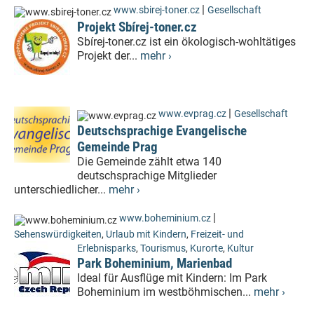
|
www.sbirej-toner.cz
Gesellschaft
Projekt Sbírej-toner.cz
Sbírej-toner.cz ist ein ökologisch-wohltätiges
Projekt der...
mehr ›
|
www.evprag.cz
Gesellschaft
Deutschsprachige Evangelische
Gemeinde Prag
Die Gemeinde zählt etwa 140
deutschsprachige Mitglieder
unterschiedlicher...
mehr ›
|
www.boheminium.cz
Sehenswürdigkeiten
,
Urlaub mit Kindern
,
Freizeit- und
Erlebnisparks
,
Tourismus
,
Kurorte
,
Kultur
Park Boheminium, Marienbad
Ideal für Ausflüge mit Kindern: Im Park
Boheminium im westböhmischen...
mehr ›