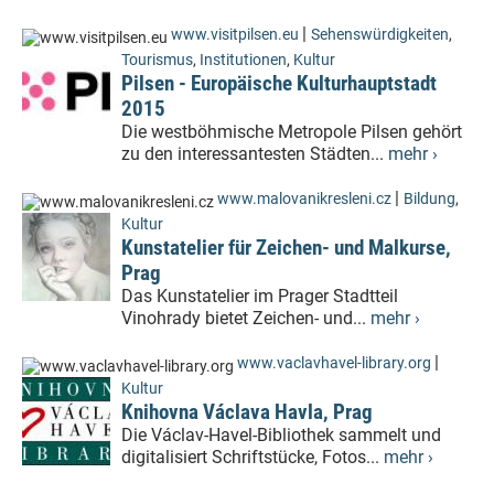
|
www.visitpilsen.eu
Sehenswürdigkeiten
,
Tourismus
,
Institutionen
,
Kultur
Pilsen - Europäische Kulturhauptstadt
2015
Die westböhmische Metropole Pilsen gehört
zu den interessantesten Städten...
mehr ›
|
www.malovanikresleni.cz
Bildung
,
Kultur
Kunstatelier für Zeichen- und Malkurse,
Prag
Das Kunstatelier im Prager Stadtteil
Vinohrady bietet Zeichen- und...
mehr ›
|
www.vaclavhavel-library.org
Kultur
Knihovna Václava Havla, Prag
Die Václav-Havel-Bibliothek sammelt und
digitalisiert Schriftstücke, Fotos...
mehr ›