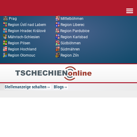
Direkt zum Inhalt
Prag
Mittelböhmen
Region Ústí nad Labem
Region Liberec
Region Hradec Králové
Region Pardubice
Mährisch-Schlesien
Region Karlsbad
Region Pilsen
Südböhmen
Region Hochland
Südmähren
Region Olomouc
Region Zlín
Tschechien
Online
Stellenanzeige schalten
Blogs