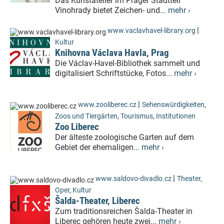
Das Kunstatelier im Prager Stadtteil
Vinohrady bietet Zeichen- und...
mehr ›
|
www.vaclavhavel-library.org
Kultur
Knihovna Václava Havla, Prag
Die Václav-Havel-Bibliothek sammelt und
digitalisiert Schriftstücke, Fotos...
mehr ›
|
www.zooliberec.cz
Sehenswürdigkeiten
,
Zoos und Tiergärten
,
Tourismus
,
Institutionen
Zoo Liberec
Der älteste zoologische Garten auf dem
Gebiet der ehemaligen...
mehr ›
|
www.saldovo-divadlo.cz
Theater,
Oper
,
Kultur
Šalda-Theater, Liberec
Zum traditionsreichen Šalda-Theater in
Liberec gehören heute zwei...
mehr ›