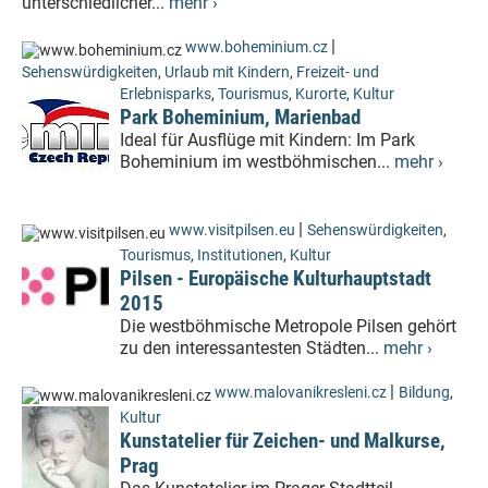
unterschiedlicher...
mehr ›
|
www.boheminium.cz
Sehenswürdigkeiten
,
Urlaub mit Kindern
,
Freizeit- und
Erlebnisparks
,
Tourismus
,
Kurorte
,
Kultur
Park Boheminium, Marienbad
Ideal für Ausflüge mit Kindern: Im Park
Boheminium im westböhmischen...
mehr ›
|
www.visitpilsen.eu
Sehenswürdigkeiten
,
Tourismus
,
Institutionen
,
Kultur
Pilsen - Europäische Kulturhauptstadt
2015
Die westböhmische Metropole Pilsen gehört
zu den interessantesten Städten...
mehr ›
|
www.malovanikresleni.cz
Bildung
,
Kultur
Kunstatelier für Zeichen- und Malkurse,
Prag