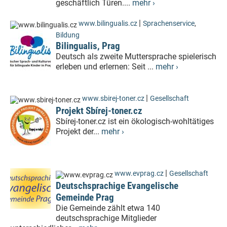
geschäftlich Türen....
mehr ›
|
www.bilingualis.cz
Sprachenservice
,
Bildung
Bilingualis, Prag
Deutsch als zweite Muttersprache spielerisch
erleben und erlernen: Seit ...
mehr ›
|
www.sbirej-toner.cz
Gesellschaft
Projekt Sbírej-toner.cz
Sbírej-toner.cz ist ein ökologisch-wohltätiges
Projekt der...
mehr ›
|
www.evprag.cz
Gesellschaft
Deutschsprachige Evangelische
Gemeinde Prag
Die Gemeinde zählt etwa 140
deutschsprachige Mitglieder