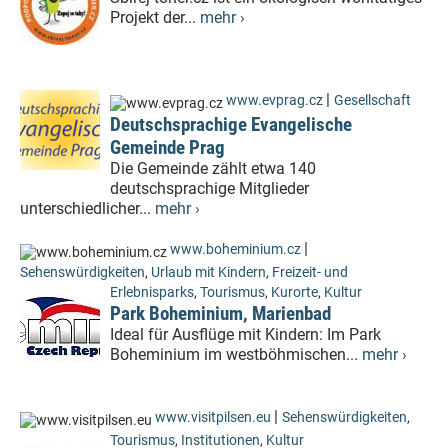
Projekt der...
mehr ›
|
www.evprag.cz
Gesellschaft
Deutschsprachige Evangelische
Gemeinde Prag
Die Gemeinde zählt etwa 140
deutschsprachige Mitglieder
unterschiedlicher...
mehr ›
|
www.boheminium.cz
Sehenswürdigkeiten
,
Urlaub mit Kindern
,
Freizeit- und
Erlebnisparks
,
Tourismus
,
Kurorte
,
Kultur
Park Boheminium, Marienbad
Ideal für Ausflüge mit Kindern: Im Park
Boheminium im westböhmischen...
mehr ›
|
www.visitpilsen.eu
Sehenswürdigkeiten
,
Tourismus
,
Institutionen
,
Kultur