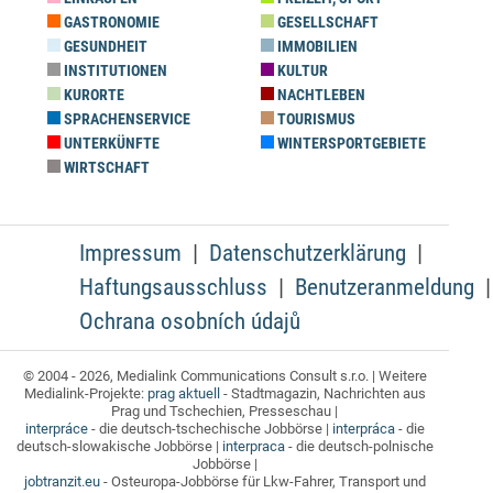
GASTRONOMIE
GESELLSCHAFT
GESUNDHEIT
IMMOBILIEN
INSTITUTIONEN
KULTUR
KURORTE
NACHTLEBEN
SPRACHENSERVICE
TOURISMUS
UNTERKÜNFTE
WINTERSPORTGEBIETE
WIRTSCHAFT
Impressum
Datenschutzerklärung
Haftungsausschluss
Benutzeranmeldung
Ochrana osobních údajů
© 2004 - 2026, Medialink Communications Consult s.r.o. | Weitere
Medialink-Projekte:
prag aktuell
- Stadtmagazin, Nachrichten aus
Prag und Tschechien, Presseschau |
interpráce
- die deutsch-tschechische Jobbörse |
interpráca
- die
deutsch-slowakische Jobbörse |
interpraca
- die deutsch-polnische
Jobbörse |
jobtranzit.eu
- Osteuropa-Jobbörse für Lkw-Fahrer, Transport und