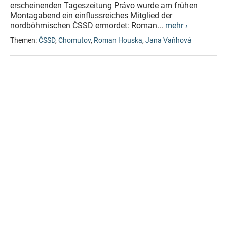
erscheinenden Tageszeitung Právo wurde am frühen
Montagabend ein einflussreiches Mitglied der
nordböhmischen ČSSD ermordet: Roman...
mehr ›
Themen:
ČSSD
,
Chomutov
,
Roman Houska
,
Jana Vaňhová