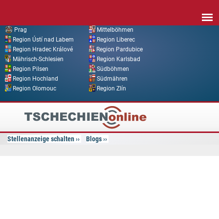
Direkt zum Inhalt
Prag
Mittelböhmen
Region Ústí nad Labem
Region Liberec
Region Hradec Králové
Region Pardubice
Mährisch-Schlesien
Region Karlsbad
Region Pilsen
Südböhmen
Region Hochland
Südmähren
Region Olomouc
Region Zlín
Tschechien
Online
Stellenanzeige schalten
Blogs