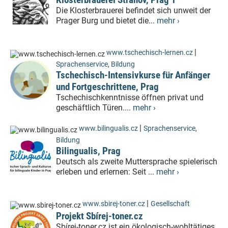
Die Klosterbrauerei befindet sich unweit der
Prager Burg und bietet die...
mehr ›
|
www.tschechisch-lernen.cz
Sprachenservice
,
Bildung
Tschechisch-Intensivkurse für Anfänger
und Fortgeschrittene, Prag
Tschechischkenntnisse öffnen privat und
geschäftlich Türen....
mehr ›
|
www.bilingualis.cz
Sprachenservice
,
Bildung
Bilingualis, Prag
Deutsch als zweite Muttersprache spielerisch
erleben und erlernen: Seit ...
mehr ›
|
www.sbirej-toner.cz
Gesellschaft
Projekt Sbírej-toner.cz
Sbírej-toner.cz ist ein ökologisch-wohltätiges