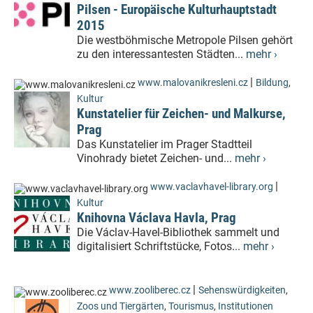
Pilsen - Europäische Kulturhauptstadt
2015
Die westböhmische Metropole Pilsen gehört
zu den interessantesten Städten...
mehr ›
|
www.malovanikresleni.cz
Bildung
,
Kultur
Kunstatelier für Zeichen- und Malkurse,
Prag
Das Kunstatelier im Prager Stadtteil
Vinohrady bietet Zeichen- und...
mehr ›
|
www.vaclavhavel-library.org
Kultur
Knihovna Václava Havla, Prag
Die Václav-Havel-Bibliothek sammelt und
digitalisiert Schriftstücke, Fotos...
mehr ›
|
www.zooliberec.cz
Sehenswürdigkeiten
,
Zoos und Tiergärten
,
Tourismus
,
Institutionen