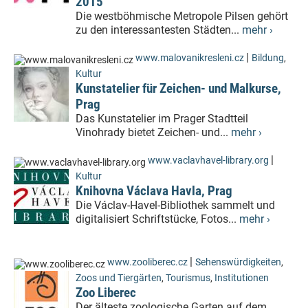
2015
Die westböhmische Metropole Pilsen gehört
zu den interessantesten Städten...
mehr ›
|
www.malovanikresleni.cz
Bildung
,
Kultur
Kunstatelier für Zeichen- und Malkurse,
Prag
Das Kunstatelier im Prager Stadtteil
Vinohrady bietet Zeichen- und...
mehr ›
|
www.vaclavhavel-library.org
Kultur
Knihovna Václava Havla, Prag
Die Václav-Havel-Bibliothek sammelt und
digitalisiert Schriftstücke, Fotos...
mehr ›
|
www.zooliberec.cz
Sehenswürdigkeiten
,
Zoos und Tiergärten
,
Tourismus
,
Institutionen
Zoo Liberec
Der älteste zoologische Garten auf dem