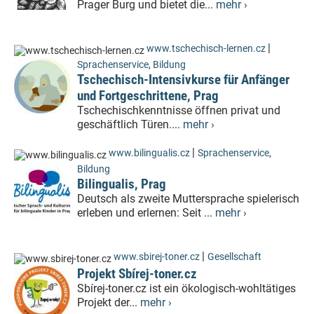
Prager Burg und bietet die...
mehr ›
|
www.tschechisch-lernen.cz
Sprachenservice
,
Bildung
Tschechisch-Intensivkurse für Anfänger
und Fortgeschrittene, Prag
Tschechischkenntnisse öffnen privat und
geschäftlich Türen....
mehr ›
|
www.bilingualis.cz
Sprachenservice
,
Bildung
Bilingualis, Prag
Deutsch als zweite Muttersprache spielerisch
erleben und erlernen: Seit ...
mehr ›
|
www.sbirej-toner.cz
Gesellschaft
Projekt Sbírej-toner.cz
Sbírej-toner.cz ist ein ökologisch-wohltätiges
Projekt der...
mehr ›