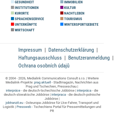
GESUNDHEIT
IMMOBILIEN
INSTITUTIONEN
KULTUR
KURORTE
NACHTLEBEN
SPRACHENSERVICE
TOURISMUS
UNTERKÜNFTE
WINTERSPORTGEBIETE
WIRTSCHAFT
Impressum
Datenschutzerklärung
Haftungsausschluss
Benutzeranmeldung
Ochrana osobních údajů
© 2004 - 2026, Medialink Communications Consult s.r.o. | Weitere
Medialink-Projekte:
prag aktuell
- Stadtmagazin, Nachrichten aus
Prag und Tschechien, Presseschau |
interpráce
- die deutsch-tschechische Jobbörse |
interpráca
- die
deutsch-slowakische Jobbörse |
interpraca
- die deutsch-polnische
Jobbörse |
jobtranzit.eu
- Osteuropa-Jobbörse für Lkw-Fahrer, Transport und
Logistik |
Pressweb
- Tschechiens Portal für Pressemitteilungen und
PR