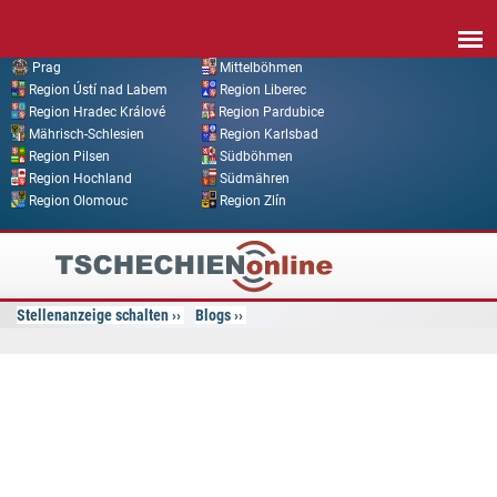
Direkt zum Inhalt
Prag
Mittelböhmen
Region Ústí nad Labem
Region Liberec
Region Hradec Králové
Region Pardubice
Mährisch-Schlesien
Region Karlsbad
Region Pilsen
Südböhmen
Region Hochland
Südmähren
Region Olomouc
Region Zlín
Tschechien
Online
Stellenanzeige schalten
Blogs