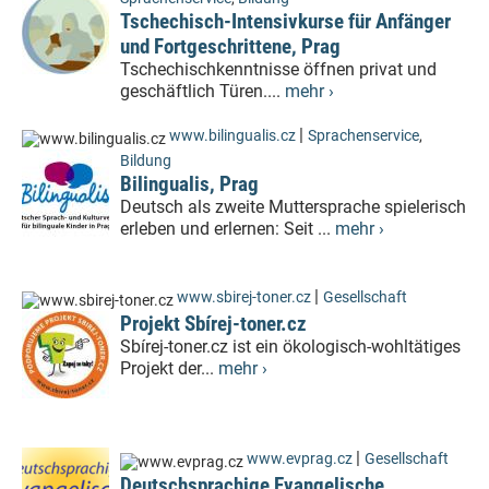
Tschechisch-Intensivkurse für Anfänger
und Fortgeschrittene, Prag
Tschechischkenntnisse öffnen privat und
geschäftlich Türen....
mehr ›
|
www.bilingualis.cz
Sprachenservice
,
Bildung
Bilingualis, Prag
Deutsch als zweite Muttersprache spielerisch
erleben und erlernen: Seit ...
mehr ›
|
www.sbirej-toner.cz
Gesellschaft
Projekt Sbírej-toner.cz
Sbírej-toner.cz ist ein ökologisch-wohltätiges
Projekt der...
mehr ›
|
www.evprag.cz
Gesellschaft
Deutschsprachige Evangelische