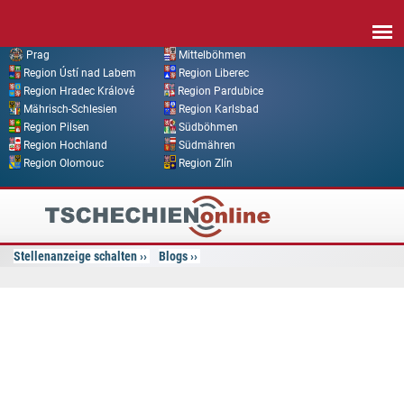
Direkt zum Inhalt
Prag
Mittelböhmen
Region Ústí nad Labem
Region Liberec
Region Hradec Králové
Region Pardubice
Mährisch-Schlesien
Region Karlsbad
Region Pilsen
Südböhmen
Region Hochland
Südmähren
Region Olomouc
Region Zlín
Tschechien
Online
Stellenanzeige schalten
Blogs