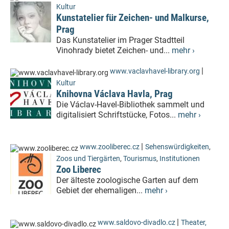
Kultur
Kunstatelier für Zeichen- und Malkurse,
Prag
Das Kunstatelier im Prager Stadtteil
Vinohrady bietet Zeichen- und...
mehr ›
|
www.vaclavhavel-library.org
Kultur
Knihovna Václava Havla, Prag
Die Václav-Havel-Bibliothek sammelt und
digitalisiert Schriftstücke, Fotos...
mehr ›
|
www.zooliberec.cz
Sehenswürdigkeiten
,
Zoos und Tiergärten
,
Tourismus
,
Institutionen
Zoo Liberec
Der älteste zoologische Garten auf dem
Gebiet der ehemaligen...
mehr ›
|
www.saldovo-divadlo.cz
Theater,