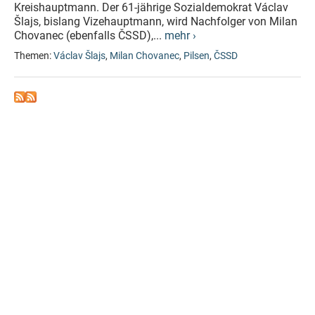
Kreishauptmann. Der 61-jährige Sozialdemokrat Václav
Šlajs, bislang Vizehauptmann, wird Nachfolger von Milan
Chovanec (ebenfalls ČSSD),...
mehr ›
Themen:
Václav Šlajs
,
Milan Chovanec
,
Pilsen
,
ČSSD