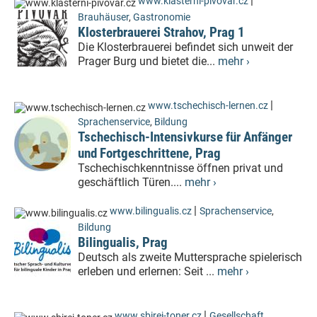
|
www.klasterni-pivovar.cz
Brauhäuser
,
Gastronomie
Klosterbrauerei Strahov, Prag 1
Die Klosterbrauerei befindet sich unweit der
Prager Burg und bietet die...
mehr ›
|
www.tschechisch-lernen.cz
Sprachenservice
,
Bildung
Tschechisch-Intensivkurse für Anfänger
und Fortgeschrittene, Prag
Tschechischkenntnisse öffnen privat und
geschäftlich Türen....
mehr ›
|
www.bilingualis.cz
Sprachenservice
,
Bildung
Bilingualis, Prag
Deutsch als zweite Muttersprache spielerisch
erleben und erlernen: Seit ...
mehr ›
|
www.sbirej-toner.cz
Gesellschaft