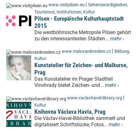
|
www.visitpilsen.eu
Sehenswürdigkeiten
,
Tourismus
,
Institutionen
,
Kultur
Pilsen - Europäische Kulturhauptstadt
2015
Die westböhmische Metropole Pilsen gehört
zu den interessantesten Städten...
mehr ›
|
www.malovanikresleni.cz
Bildung
,
Kultur
Kunstatelier für Zeichen- und Malkurse,
Prag
Das Kunstatelier im Prager Stadtteil
Vinohrady bietet Zeichen- und...
mehr ›
|
www.vaclavhavel-library.org
Kultur
Knihovna Václava Havla, Prag
Die Václav-Havel-Bibliothek sammelt und
digitalisiert Schriftstücke, Fotos...
mehr ›