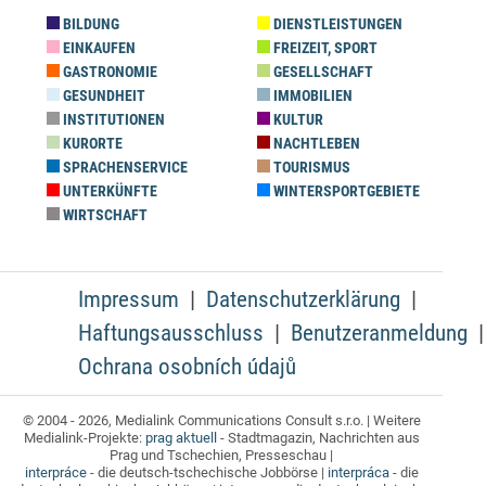
BILDUNG
DIENSTLEISTUNGEN
EINKAUFEN
FREIZEIT, SPORT
GASTRONOMIE
GESELLSCHAFT
GESUNDHEIT
IMMOBILIEN
INSTITUTIONEN
KULTUR
KURORTE
NACHTLEBEN
SPRACHENSERVICE
TOURISMUS
UNTERKÜNFTE
WINTERSPORTGEBIETE
WIRTSCHAFT
Impressum
Datenschutzerklärung
Haftungsausschluss
Benutzeranmeldung
Ochrana osobních údajů
© 2004 - 2026, Medialink Communications Consult s.r.o. | Weitere
Medialink-Projekte:
prag aktuell
- Stadtmagazin, Nachrichten aus
Prag und Tschechien, Presseschau |
interpráce
- die deutsch-tschechische Jobbörse |
interpráca
- die