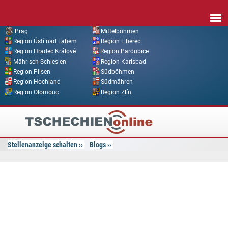
Direkt zum Inhalt
Prag
Mittelböhmen
Region Ústí nad Labem
Region Liberec
Region Hradec Králové
Region Pardubice
Mährisch-Schlesien
Region Karlsbad
Region Pilsen
Südböhmen
Region Hochland
Südmähren
Region Olomouc
Region Zlín
Tschechien
Online
Stellenanzeige schalten
Blogs