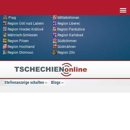
Direkt zum Inhalt
Prag
Mittelböhmen
Region Ústí nad Labem
Region Liberec
Region Hradec Králové
Region Pardubice
Mährisch-Schlesien
Region Karlsbad
Region Pilsen
Südböhmen
Region Hochland
Südmähren
Region Olomouc
Region Zlín
Tschechien
Online
Stellenanzeige schalten
Blogs