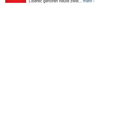
Liberec gehören heute zwei...
mehr ›