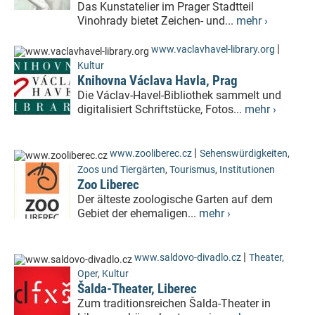
Das Kunstatelier im Prager Stadtteil
Vinohrady bietet Zeichen- und...
mehr ›
|
www.vaclavhavel-library.org
Kultur
Knihovna Václava Havla, Prag
Die Václav-Havel-Bibliothek sammelt und
digitalisiert Schriftstücke, Fotos...
mehr ›
|
www.zooliberec.cz
Sehenswürdigkeiten
,
Zoos und Tiergärten
,
Tourismus
,
Institutionen
Zoo Liberec
Der älteste zoologische Garten auf dem
Gebiet der ehemaligen...
mehr ›
|
www.saldovo-divadlo.cz
Theater,
Oper
,
Kultur
Šalda-Theater, Liberec
Zum traditionsreichen Šalda-Theater in