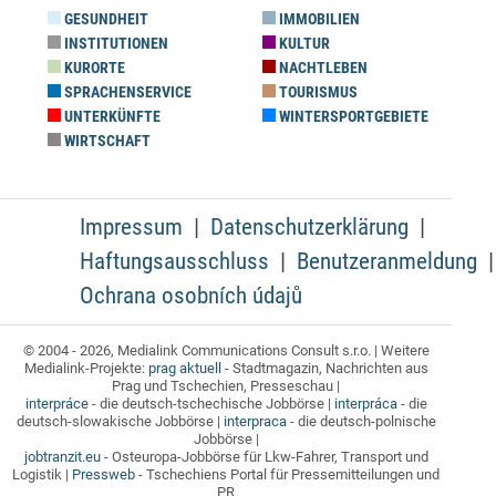
GESUNDHEIT
IMMOBILIEN
INSTITUTIONEN
KULTUR
KURORTE
NACHTLEBEN
SPRACHENSERVICE
TOURISMUS
UNTERKÜNFTE
WINTERSPORTGEBIETE
WIRTSCHAFT
Impressum
Datenschutzerklärung
Haftungsausschluss
Benutzeranmeldung
Ochrana osobních údajů
© 2004 - 2026, Medialink Communications Consult s.r.o. | Weitere
Medialink-Projekte:
prag aktuell
- Stadtmagazin, Nachrichten aus
Prag und Tschechien, Presseschau |
interpráce
- die deutsch-tschechische Jobbörse |
interpráca
- die
deutsch-slowakische Jobbörse |
interpraca
- die deutsch-polnische
Jobbörse |
jobtranzit.eu
- Osteuropa-Jobbörse für Lkw-Fahrer, Transport und
Logistik |
Pressweb
- Tschechiens Portal für Pressemitteilungen und
PR