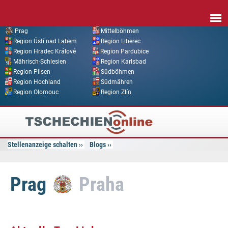
Direkt zum Inhalt
Prag
Mittelböhmen
Region Ústí nad Labem
Region Liberec
Region Hradec Králové
Region Pardubice
Mährisch-Schlesien
Region Karlsbad
Region Pilsen
Südböhmen
Region Hochland
Südmähren
Region Olomouc
Region Zlín
Tschechien
Online
Stellenanzeige schalten
Blogs
Prag
Praha