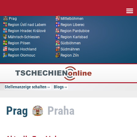
Direkt zum Inhalt
Prag
Mittelböhmen
Region Ústí nad Labem
Region Liberec
Region Hradec Králové
Region Pardubice
Mährisch-Schlesien
Region Karlsbad
Region Pilsen
Südböhmen
Region Hochland
Südmähren
Region Olomouc
Region Zlín
Tschechien
Online
Stellenanzeige schalten
Blogs
Prag
Praha