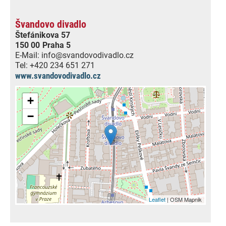
Švandovo divadlo
Štefánikova 57
150 00
Praha 5
E-Mail:
info@svandovodivadlo.cz
Tel:
+420 234 651 271
www.svandovodivadlo.cz
+
−
Leaflet
| OSM Mapnik