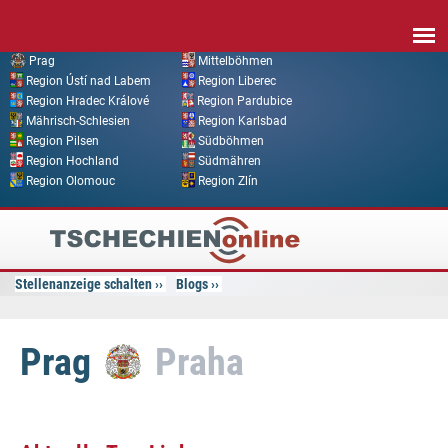
Direkt zum Inhalt
Prag
Mittelböhmen
Region Ústí nad Labem
Region Liberec
Region Hradec Králové
Region Pardubice
Mährisch-Schlesien
Region Karlsbad
Region Pilsen
Südböhmen
Region Hochland
Südmähren
Region Olomouc
Region Zlín
Tschechien
Online
Stellenanzeige schalten
Blogs
Prag
Praha