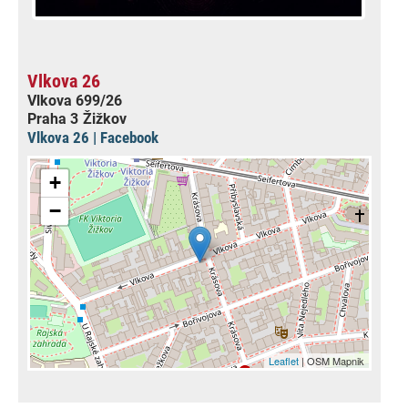
Vlkova 26
Vlkova 699/26
Praha 3
Žižkov
Vlkova 26 | Facebook
+
−
Leaflet
| OSM Mapnik