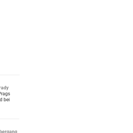
rady
Prags
d bei
übergang