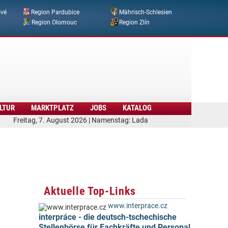
ové
Region Pardubice
Mährisch-Schlesien
Region Olomouc
Region Zlín
LTUR
MARKTPLATZ
JOBS
KATALOG
Freitag, 7. August 2026 | Namenstag: Lada
Aktuelle Top-Links
www.interprace.cz
interpráce - die deutsch-tschechische
Stellenbörse für Fachkräfte und Personal