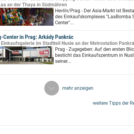
 Laa an der Thaya in Südmähren
Hevlín/Prag - Der Asia-Markt ist Besta
des Einkaufskomplexes "LaaBomba 
Center"...
-Center in Prag: Arkády Pankrác
Einkaufsgalerie im Stadtteil Nusle an der Metrostation Pankr
Prag - Zugegeben: Auf den ersten Bli
besticht das Einkaufszentrum in Nusl
seiner...
mehr anzeigen
weitere Tipps der R