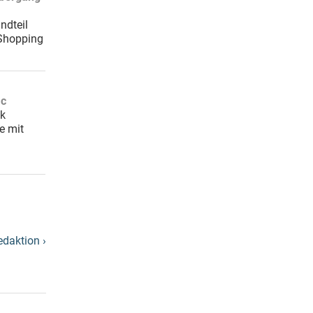
ndteil
Shopping
ác
ck
e mit
edaktion ›