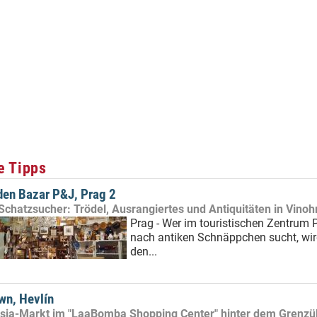
e Tipps
den Bazar P&J, Prag 2
 Schatzsucher: Trödel, Ausrangiertes und Antiquitäten in Vinoh
Prag - Wer im touristischen Zentrum 
nach antiken Schnäppchen sucht, wir
den...
wn, Hevlín
Asia-Markt im "LaaBomba Shopping Center" hinter dem Grenz