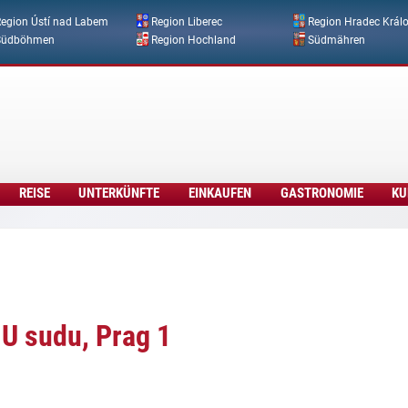
Direkt zum Inhalt
egion Ústí nad Labem
Region Liberec
Region Hradec Král
Südböhmen
Region Hochland
Südmähren
REISE
UNTERKÜNFTE
EINKAUFEN
GASTRONOMIE
KU
 U sudu, Prag 1