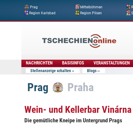
Prag
Mittelböhmen
R
Region Karlsbad
Region Pilsen
Tschechien
Online
NACHRICHTEN
BASISINFOS
VERANSTALTUNGEN
Stellenanzeige schalten
Blogs
Prag
Praha
Wein- und Kellerbar Vinárna
Die gemütliche Kneipe im Untergrund Prags