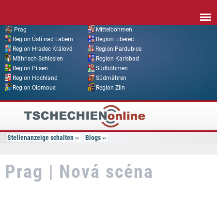
Direkt zum Inhalt
Prag
Mittelböhmen
Region Ústí nad Labem
Region Liberec
Region Hradec Králové
Region Pardubice
Mährisch-Schlesien
Region Karlsbad
Region Pilsen
Südböhmen
Region Hochland
Südmähren
Region Olomouc
Region Zlín
Tschechien
Online
Stellenanzeige schalten
Blogs
Prag | Nová scéna