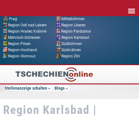
Direkt zum Inhalt
Prag
Mittelböhmen
Region Ústí nad Labem
Region Liberec
Region Hradec Králové
Region Pardubice
Mährisch-Schlesien
Region Karlsbad
Region Pilsen
Südböhmen
Region Hochland
Südmähren
Region Olomouc
Region Zlín
Tschechien
Online
Stellenanzeige schalten
Blogs
Region Karlsbad |