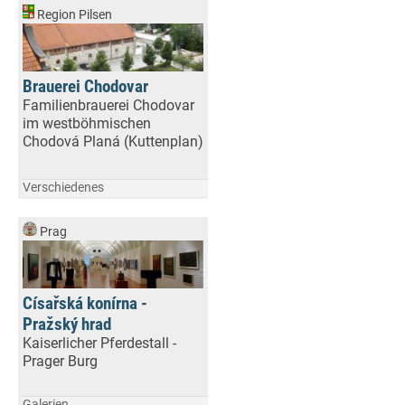
Region Pilsen
Brauerei Chodovar
Familienbrauerei Chodovar
im westböhmischen
Chodová Planá (Kuttenplan)
Verschiedenes
Prag
Císařská konírna -
Pražský hrad
Kaiserlicher Pferdestall -
Prager Burg
Galerien