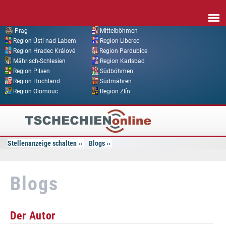
Direkt zum Inhalt
Prag
Mittelböhmen
Region Ústí nad Labem
Region Liberec
Region Hradec Králové
Region Pardubice
Mährisch-Schlesien
Region Karlsbad
Region Pilsen
Südböhmen
Region Hochland
Südmähren
Region Olomouc
Region Zlín
Tschechien
Online
Stellenanzeige schalten
Blogs
Blogs
Der Autor