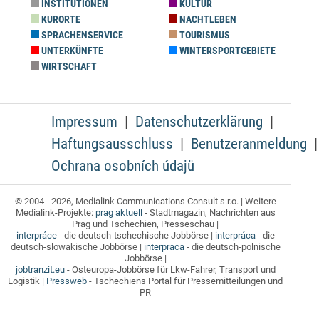
INSTITUTIONEN
KULTUR
KURORTE
NACHTLEBEN
SPRACHENSERVICE
TOURISMUS
UNTERKÜNFTE
WINTERSPORTGEBIETE
WIRTSCHAFT
Impressum
Datenschutzerklärung
Haftungsausschluss
Benutzeranmeldung
Ochrana osobních údajů
© 2004 - 2026, Medialink Communications Consult s.r.o. | Weitere
Medialink-Projekte:
prag aktuell
- Stadtmagazin, Nachrichten aus
Prag und Tschechien, Presseschau |
interpráce
- die deutsch-tschechische Jobbörse |
interpráca
- die
deutsch-slowakische Jobbörse |
interpraca
- die deutsch-polnische
Jobbörse |
jobtranzit.eu
- Osteuropa-Jobbörse für Lkw-Fahrer, Transport und
Logistik |
Pressweb
- Tschechiens Portal für Pressemitteilungen und
PR