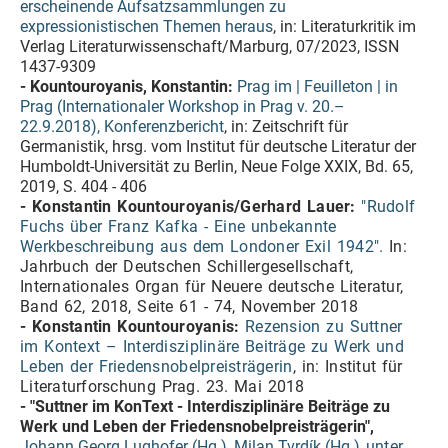
erscheinende Aufsatzsammlungen zu
expressionistischen Themen heraus
, in: Literaturkritik im
Verlag Literaturwissenschaft/Marburg, 07/2023, ISSN
1437-9309
- Kountouroyanis, Konstantin:
Prag im | Feuilleton | in
Prag (Internationaler Workshop in Prag v. 20.–
22.9.2018), Konferenzbericht
, in: Zeitschrift für
Germanistik, hrsg. vom Institut für deutsche Literatur der
Humboldt-Universität zu Berlin, Neue Folge XXIX, Bd. 65,
2019, S. 404 - 406
- Konstantin Kountouroyanis/Gerhard Lauer:
"Rudolf
Fuchs über Franz Kafka - Eine unbekannte
Werkbeschreibung aus dem Londoner Exil 1942".
In:
Jahrbuch der Deutschen Schillergesellschaft,
Internationales Organ für Neuere deutsche Literatur,
Band 62, 2018, Seite 61 - 74, November 2018
- Konstantin Kountouroyanis:
Rezension zu Suttner
im Kontext – Interdisziplinäre Beiträge zu Werk und
Leben der Friedensnobelpreisträgerin
, in: Institut für
Literaturforschung Prag. 23. Mai 2018
- "Suttner im KonText - Interdisziplinäre Beiträge zu
Werk und Leben der Friedensnobelpreisträgerin",
Johann Georg Lughofer (Hg.), Milan Tvrdík (Hg.)
unter