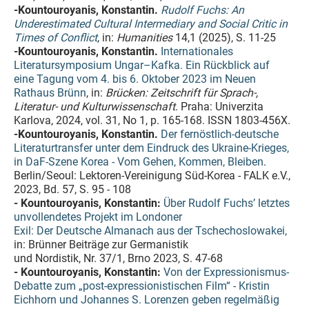
-Kountouroyanis, Konstantin.
Rudolf Fuchs: An
Underestimated Cultural Intermediary and Social Critic in
Times of Conflict
, in:
Humanities
14,1 (2025), S. 11-25
-Kountouroyanis, Konstantin.
Internationales
Literatursymposium Ungar–Kafka. Ein Rückblick auf
eine Tagung vom 4. bis 6. Oktober 2023 im Neuen
Rathaus Brünn
, in:
Brücken: Zeitschrift für Sprach-,
Literatur- und Kulturwissenschaft
. Praha: Univerzita
Karlova, 2024, vol. 31, No 1, p. 165-168. ISSN 1803-456X.
-Kountouroyanis, Konstantin.
Der fernöstlich-deutsche
Literaturtransfer unter dem Eindruck des Ukraine-Krieges,
in DaF-Szene Korea - Vom Gehen, Kommen, Bleiben
.
Berlin/Seoul: Lektoren-Vereinigung Süd-Korea - FALK e.V.,
2023, Bd. 57, S. 95 - 108
- Kountouroyanis, Konstantin:
Über Rudolf Fuchs’ letztes
unvollendetes Projekt im Londoner
Exil: Der Deutsche Almanach aus der Tschechoslowakei,
in: Brünner Beiträge zur Germanistik
und Nordistik, Nr. 37/1, Brno 2023, S. 47-68
- Kountouroyanis, Konstantin:
Von der Expressionismus-
Debatte zum „post-expressionistischen Film“ - Kristin
Eichhorn und Johannes S. Lorenzen geben regelmäßig