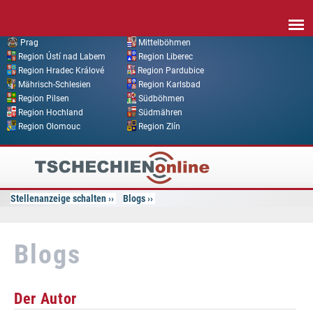
Direkt zum Inhalt
Prag
Mittelböhmen
Region Ústí nad Labem
Region Liberec
Region Hradec Králové
Region Pardubice
Mährisch-Schlesien
Region Karlsbad
Region Pilsen
Südböhmen
Region Hochland
Südmähren
Region Olomouc
Region Zlín
Tschechien
Online
Stellenanzeige schalten
Blogs
Blogs
Der Autor