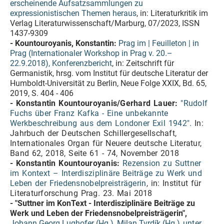
erscheinende Aufsatzsammlungen zu
expressionistischen Themen heraus
, in: Literaturkritik im
Verlag Literaturwissenschaft/Marburg, 07/2023, ISSN
1437-9309
- Kountouroyanis, Konstantin:
Prag im | Feuilleton | in
Prag (Internationaler Workshop in Prag v. 20.–
22.9.2018), Konferenzbericht
, in: Zeitschrift für
Germanistik, hrsg. vom Institut für deutsche Literatur der
Humboldt-Universität zu Berlin, Neue Folge XXIX, Bd. 65,
2019, S. 404 - 406
- Konstantin Kountouroyanis/Gerhard Lauer:
"Rudolf
Fuchs über Franz Kafka - Eine unbekannte
Werkbeschreibung aus dem Londoner Exil 1942".
In:
Jahrbuch der Deutschen Schillergesellschaft,
Internationales Organ für Neuere deutsche Literatur,
Band 62, 2018, Seite 61 - 74, November 2018
- Konstantin Kountouroyanis:
Rezension zu Suttner
im Kontext – Interdisziplinäre Beiträge zu Werk und
Leben der Friedensnobelpreisträgerin
, in: Institut für
Literaturforschung Prag. 23. Mai 2018
- "Suttner im KonText - Interdisziplinäre Beiträge zu
Werk und Leben der Friedensnobelpreisträgerin",
Johann Georg Lughofer (Hg.), Milan Tvrdík (Hg.)
unter