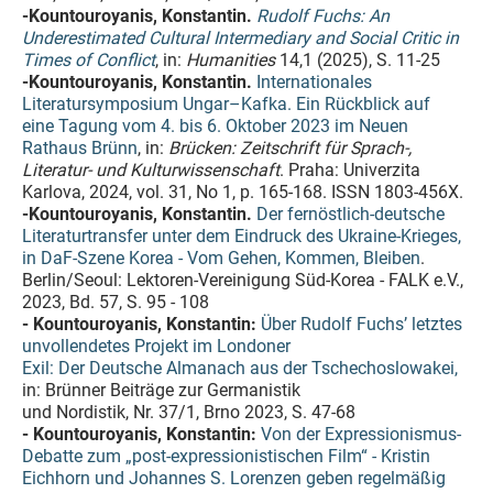
-Kountouroyanis, Konstantin.
Rudolf Fuchs: An
Underestimated Cultural Intermediary and Social Critic in
Times of Conflict
, in:
Humanities
14,1 (2025), S. 11-25
-Kountouroyanis, Konstantin.
Internationales
Literatursymposium Ungar–Kafka. Ein Rückblick auf
eine Tagung vom 4. bis 6. Oktober 2023 im Neuen
Rathaus Brünn
, in:
Brücken: Zeitschrift für Sprach-,
Literatur- und Kulturwissenschaft
. Praha: Univerzita
Karlova, 2024, vol. 31, No 1, p. 165-168. ISSN 1803-456X.
-Kountouroyanis, Konstantin.
Der fernöstlich-deutsche
Literaturtransfer unter dem Eindruck des Ukraine-Krieges,
in DaF-Szene Korea - Vom Gehen, Kommen, Bleiben
.
Berlin/Seoul: Lektoren-Vereinigung Süd-Korea - FALK e.V.,
2023, Bd. 57, S. 95 - 108
- Kountouroyanis, Konstantin:
Über Rudolf Fuchs’ letztes
unvollendetes Projekt im Londoner
Exil: Der Deutsche Almanach aus der Tschechoslowakei,
in: Brünner Beiträge zur Germanistik
und Nordistik, Nr. 37/1, Brno 2023, S. 47-68
- Kountouroyanis, Konstantin:
Von der Expressionismus-
Debatte zum „post-expressionistischen Film“ - Kristin
Eichhorn und Johannes S. Lorenzen geben regelmäßig