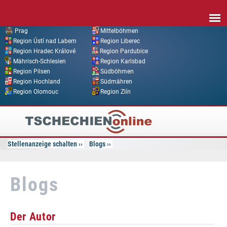
Direkt zum Inhalt
Prag
Mittelböhmen
Region Ústí nad Labem
Region Liberec
Region Hradec Králové
Region Pardubice
Mährisch-Schlesien
Region Karlsbad
Region Pilsen
Südböhmen
Region Hochland
Südmähren
Region Olomouc
Region Zlín
Tschechien
Online
Stellenanzeige schalten
Blogs
Blogs
Der Autor