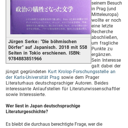
seinem Besuch
in Prag (und
Mitteleuropa)
wollte er noch
eine letzte
Recherche
abschließen,
Jürgen Serke: "Die böhmischen
um fragliche
Dörfer" auf Japanisch. 2018 mit 558
Punkte zu
Seiten in Tokio erschienen.
ISBN:
ergänzen.
9784883851966
Sein Interesse
galt dabei der
jüngst gegründeten
Kurt Krolop-Forschungsstelle an
der Karls-Universität Prag
sowie dem Prager
Literaturhaus deutschsprachiger Autoren. Beides
interessante Anlaufstellen für Literaturwissenschaftler
sowie Interessierte.
Wer liest in Japan deutschsprachige
Literaturgeschichte?
Es bleibt die durchaus berechtigte Frage, wer die