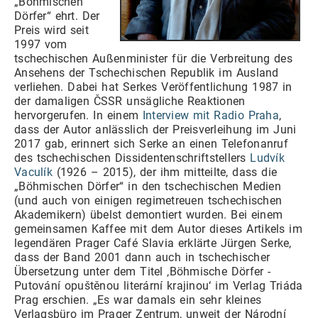
„Böhmischen
Dörfer“ ehrt. Der
Preis wird seit
1997 vom
tschechischen Außenminister für die Verbreitung des
Ansehens der Tschechischen Republik im Ausland
verliehen. Dabei hat Serkes Veröffentlichung 1987 in
der damaligen ČSSR unsägliche Reaktionen
hervorgerufen. In einem
Interview mit Radio Praha
,
dass der Autor anlässlich der Preisverleihung im Juni
2017 gab, erinnert sich Serke an einen Telefonanruf
des tschechischen Dissidentenschriftstellers
Ludvík
Vaculík
(1926 – 2015), der ihm mitteilte, dass die
„Böhmischen Dörfer“ in den tschechischen Medien
(und auch von einigen regimetreuen tschechischen
Akademikern) übelst demontiert wurden. Bei einem
gemeinsamen Kaffee mit dem Autor dieses Artikels im
legendären Prager Café Slavia erklärte Jürgen Serke,
dass der Band 2001 dann auch in tschechischer
Übersetzung unter dem Titel ‚Böhmische Dörfer -
Putování opuštěnou literární krajinou‘ im Verlag Triáda
Prag erschien. „Es war damals ein sehr kleines
Verlagsbüro im Prager Zentrum, unweit der Národní