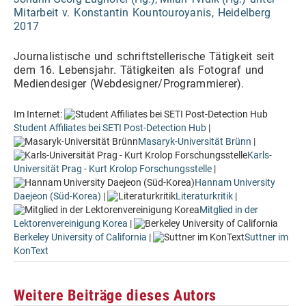
Mitarbeit v. Konstantin Kountouroyanis, Heidelberg
2017
Journalistische und s
chriftstellerische Tätigkeit seit
dem 16. Lebensjahr. Tätigkeiten als Fotograf und
Mediendesiger (Webdesigner/Programmierer).
Im Internet:
Student Affiliates bei SETI Post-Detection Hub
|
Masaryk-Universität Brünn
|
Karls-
Universität Prag - Kurt Krolop Forschungsstelle
|
Hannam University
Daejeon (Süd-Korea)
|
Literaturkritik
|
Mitglied in der
Lektorenvereinigung Korea
|
Berkeley University of California
|
Suttner im
KonText
Weitere Beiträge dieses Autors