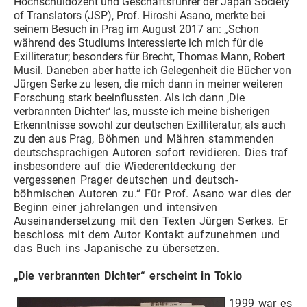
Hochschuldozent und Geschäftsführer der Japan Society
of Translators (JSP), Prof. Hiroshi Asano, merkte bei
seinem Besuch in Prag im August 2017 an: „Schon
während des Studiums interessierte ich mich für die
Exilliteratur; besonders für Brecht, Thomas Mann, Robert
Musil. Daneben aber hatte ich Gelegenheit die Bücher von
Jürgen Serke zu lesen, die mich dann in meiner weiteren
Forschung stark beeinflussten. Als ich dann ‚Die
verbrannten Dichter‘ las, musste ich meine bisherigen
Erkenntnisse sowohl zur deutschen Exilliteratur, als auch
zu den aus Pra
g, Böhmen und Mähren stammenden
deutschsprachigen Autoren sofort revidieren. Dies traf
insbesondere auf die Wiederentdeckung der
vergessenen Prager deutschen und deutsch-
böhmischen Autoren zu.“ Für Prof. Asano war dies der
Beginn einer jahrelangen und intensiven
Auseinandersetzung mit den Texten Jürgen Serkes. Er
beschloss mit dem Autor Kontakt aufzunehmen und
das Buch ins Japanische zu übersetzen.
„Die verbrannten Dichter“ erscheint in Tokio
1999 war es