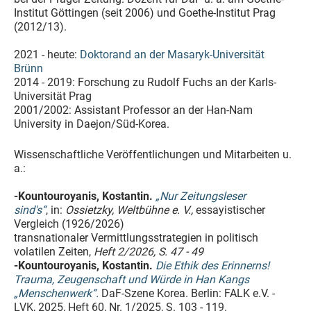
Institut Göttingen (seit 2006) und Goethe-Institut Prag
(2012/13).
2021 - heute:
Doktorand an der Masaryk-Universität
Brünn
2014 - 2019: Forschung zu Rudolf Fuchs an der Karls-
Universität Prag
2001/2002: Assistant Professor an der Han-Nam
University in Daejon/Süd-Korea.
Wissenschaftliche Veröffentlichungen und Mitarbeiten u.
a.:
-Kountouroyanis, Kostantin.
„Nur Zeitungsleser
sind's“
, in:
Ossietzky, Weltbühne e. V.,
essayistischer
Vergleich (1926/2026)
transnationaler Vermittlungsstrategien in politisch
volatilen Zeiten,
Heft 2/2026, S. 47 - 49
-Kountouroyanis, Kostantin.
Die Ethik des Erinnerns!
Trauma, Zeugenschaft und Würde in Han Kangs
„Menschenwerk“.
DaF-Szene Korea. Berlin: FALK e.V. -
LVK, 2025, Heft 60, Nr. 1/2025, S. 103 - 119.