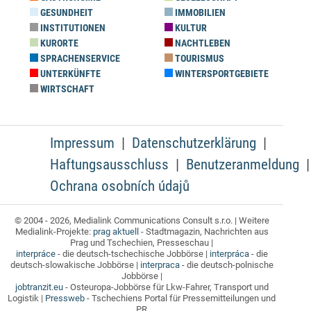
GESUNDHEIT
IMMOBILIEN
INSTITUTIONEN
KULTUR
KURORTE
NACHTLEBEN
SPRACHENSERVICE
TOURISMUS
UNTERKÜNFTE
WINTERSPORTGEBIETE
WIRTSCHAFT
Impressum
Datenschutzerklärung
Haftungsausschluss
Benutzeranmeldung
Ochrana osobních údajů
© 2004 - 2026, Medialink Communications Consult s.r.o. | Weitere
Medialink-Projekte:
prag aktuell
- Stadtmagazin, Nachrichten aus
Prag und Tschechien, Presseschau |
interpráce
- die deutsch-tschechische Jobbörse |
interpráca
- die
deutsch-slowakische Jobbörse |
interpraca
- die deutsch-polnische
Jobbörse |
jobtranzit.eu
- Osteuropa-Jobbörse für Lkw-Fahrer, Transport und
Logistik |
Pressweb
- Tschechiens Portal für Pressemitteilungen und
PR