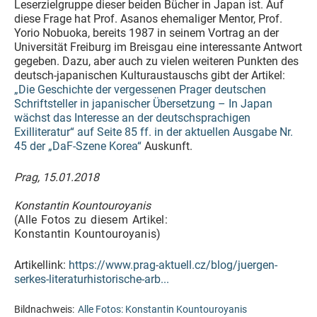
Leserzielgruppe dieser beiden Bücher in Japan ist. Auf
diese Frage hat Prof. Asanos ehemaliger Mentor, Prof.
Yorio Nobuoka, bereits 1987 in seinem Vortrag an der
Universität Freiburg im Breisgau eine interessante Antwort
gegeben. Dazu, aber auch zu vielen weiteren Punkten des
deutsch-japanischen Kulturaustauschs gibt der Artikel:
„Die Geschichte der vergessenen Prager deutschen
Schriftsteller in japanischer Übersetzung – In Japan
wächst das Interesse an der deutschsprachigen
Exilliteratur“ auf Seite 85 ff. in der aktuellen Ausgabe Nr.
45 der „DaF-Szene Korea“
Auskunft.
Prag, 15.01.2018
Konstantin Kountouroyanis
(Alle Fotos zu diesem Artikel:
Konstantin Kountouroyanis)
Artikellink:
https://www.prag-aktuell.cz/blog/juergen-
serkes-literaturhistorische-arb...
Bildnachweis:
Alle Fotos: Konstantin Kountouroyanis