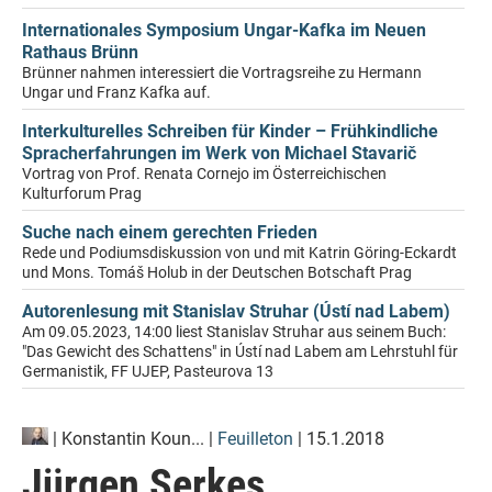
Internationales Symposium Ungar-Kafka im Neuen
Rathaus Brünn
Brünner nahmen interessiert die Vortragsreihe zu Hermann
Ungar und Franz Kafka auf.
Interkulturelles Schreiben für Kinder – Frühkindliche
Spracherfahrungen im Werk von Michael Stavarič
Vortrag von Prof. Renata Cornejo im Österreichischen
Kulturforum Prag
Suche nach einem gerechten Frieden
Rede und Podiumsdiskussion von und mit Katrin Göring-Eckardt
und Mons. Tomáš Holub in der Deutschen Botschaft Prag
Autorenlesung mit Stanislav Struhar (Ústí nad Labem)
Am 09.05.2023, 14:00 liest Stanislav Struhar aus seinem Buch:
"Das Gewicht des Schattens" in Ústí nad Labem am Lehrstuhl für
Germanistik, FF UJEP, Pasteurova 13
|
Konstantin Koun...
|
Feuilleton
| 15.1.2018
Jürgen Serkes