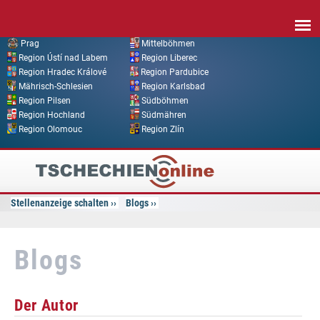
Direkt zum Inhalt
Prag
Mittelböhmen
Region Ústí nad Labem
Region Liberec
Region Hradec Králové
Region Pardubice
Mährisch-Schlesien
Region Karlsbad
Region Pilsen
Südböhmen
Region Hochland
Südmähren
Region Olomouc
Region Zlín
Tschechien
Online
Stellenanzeige schalten
Blogs
Blogs
Der Autor