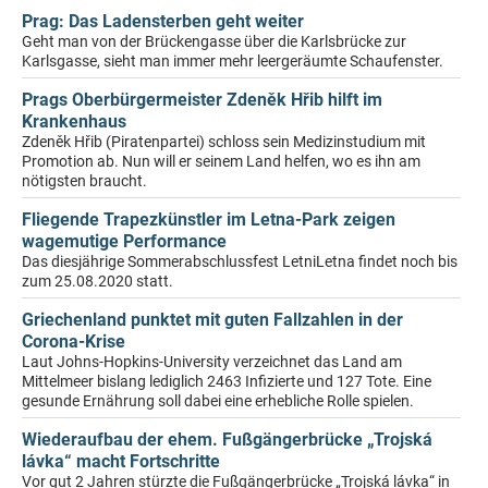
Prag: Das Ladensterben geht weiter
Geht man von der Brückengasse über die Karlsbrücke zur
Karlsgasse, sieht man immer mehr leergeräumte Schaufenster.
Prags Oberbürgermeister Zdeněk Hřib hilft im
Krankenhaus
Zdeněk Hřib (Piratenpartei) schloss sein Medizinstudium mit
Promotion ab. Nun will er seinem Land helfen, wo es ihn am
nötigsten braucht.
Fliegende Trapezkünstler im Letna-Park zeigen
wagemutige Performance
Das diesjährige Sommerabschlussfest LetniLetna findet noch bis
zum 25.08.2020 statt.
Griechenland punktet mit guten Fallzahlen in der
Corona-Krise
Laut Johns-Hopkins-University verzeichnet das Land am
Mittelmeer bislang lediglich 2463 Infizierte und 127 Tote. Eine
gesunde Ernährung soll dabei eine erhebliche Rolle spielen.
Wiederaufbau der ehem. Fußgängerbrücke „Trojská
lávka“ macht Fortschritte
Vor gut 2 Jahren stürzte die Fußgängerbrücke „Trojská lávka“ in