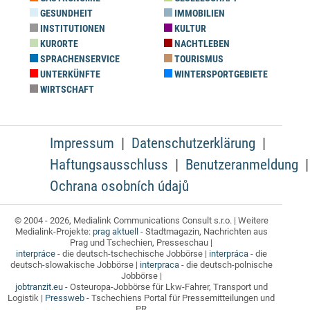
GESUNDHEIT
IMMOBILIEN
INSTITUTIONEN
KULTUR
KURORTE
NACHTLEBEN
SPRACHENSERVICE
TOURISMUS
UNTERKÜNFTE
WINTERSPORTGEBIETE
WIRTSCHAFT
Impressum
Datenschutzerklärung
Haftungsausschluss
Benutzeranmeldung
Ochrana osobních údajů
© 2004 - 2026, Medialink Communications Consult s.r.o. | Weitere
Medialink-Projekte:
prag aktuell
- Stadtmagazin, Nachrichten aus
Prag und Tschechien, Presseschau |
interpráce
- die deutsch-tschechische Jobbörse |
interpráca
- die
deutsch-slowakische Jobbörse |
interpraca
- die deutsch-polnische
Jobbörse |
jobtranzit.eu
- Osteuropa-Jobbörse für Lkw-Fahrer, Transport und
Logistik |
Pressweb
- Tschechiens Portal für Pressemitteilungen und
PR