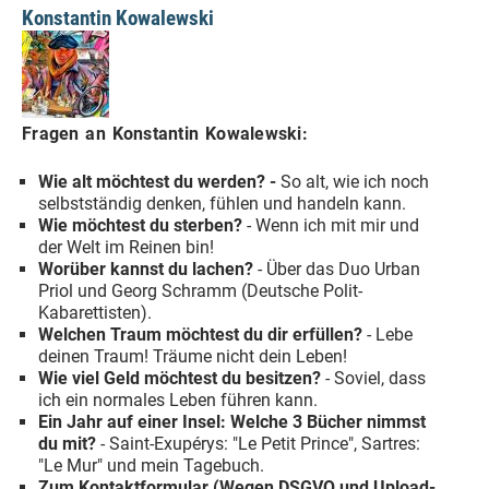
Konstantin Kowalewski
Fragen an Konstantin Kowalewski:
Wie alt möchtest du werden? -
So alt, wie ich noch
selbstständig denken, fühlen und handeln kann.
Wie möchtest du sterben?
- Wenn ich mit mir und
der Welt im Reinen bin!
Worüber kannst du lachen?
- Über das Duo Urban
Priol und Georg Schramm (Deutsche Polit-
Kabarettisten).
Welchen Traum möchtest du dir erfüllen?
- Lebe
deinen Traum! Träume nicht dein Leben!
Wie viel Geld möchtest du besitzen?
- Soviel, dass
ich ein normales Leben führen kann.
Ein Jahr auf einer Insel: Welche 3 Bücher nimmst
du mit?
- Saint-Exupérys: "Le Petit Prince", Sartres:
"Le Mur" und mein Tagebuch.
Zum Kontaktformular (Wegen DSGVO und Upload-