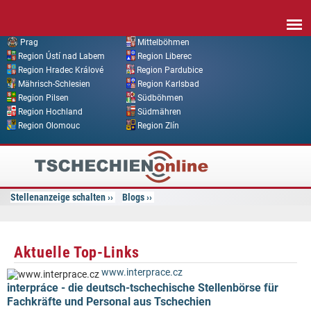
Direkt zum Inhalt
Prag
Mittelböhmen
Region Ústí nad Labem
Region Liberec
Region Hradec Králové
Region Pardubice
Mährisch-Schlesien
Region Karlsbad
Region Pilsen
Südböhmen
Region Hochland
Südmähren
Region Olomouc
Region Zlín
Tschechien
Online
Stellenanzeige schalten
Blogs
Aktuelle Top-Links
www.interprace.cz
interpráce - die deutsch-tschechische Stellenbörse für
Fachkräfte und Personal aus Tschechien