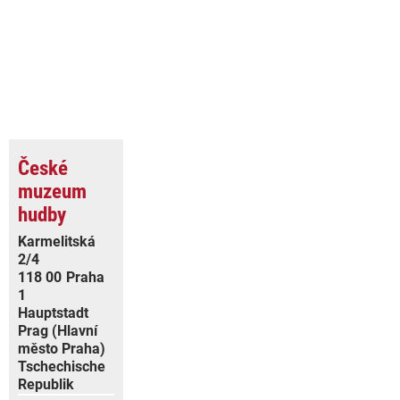
České
muzeum
hudby
Karmelitská
2/4
118 00
Praha
1
Hauptstadt
Prag (Hlavní
město Praha)
Tschechische
Republik