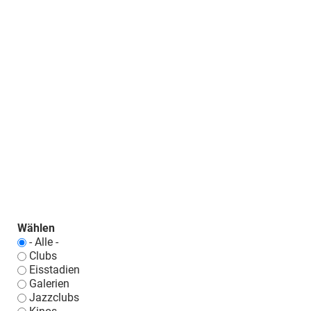
Wählen
- Alle -
Clubs
Eisstadien
Galerien
Jazzclubs