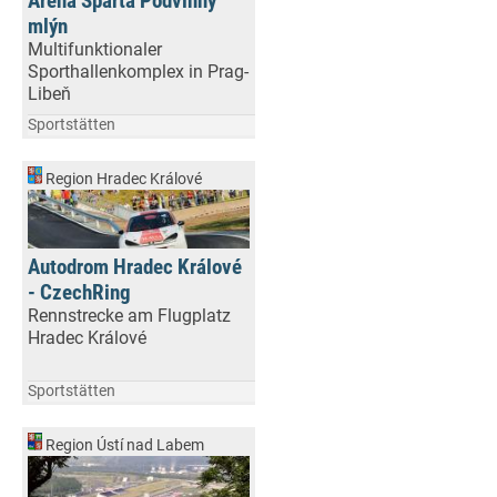
Aréna Sparta Podvinný
mlýn
Multifunktionaler
Sporthallenkomplex in Prag-
Libeň
Sportstätten
Region Hradec Králové
Autodrom Hradec Králové
- CzechRing
Rennstrecke am Flugplatz
Hradec Králové
Sportstätten
Region Ústí nad Labem