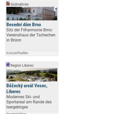
Südmähren
Besední dům Brno
Sitz der Filharmonie Brno:
Vereinshaus der Tschechen
in Brünn
Konzerthallen
Region Liberec
Běžecký areál Vesec,
Liberec
Modernes Ski- und
Sportareal am Rande des
Isergebirges