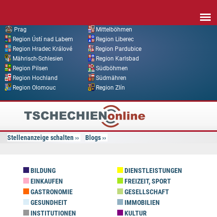
Direkt zum Inhalt
Prag
Mittelböhmen
Region Ústí nad Labem
Region Liberec
Region Hradec Králové
Region Pardubice
Mährisch-Schlesien
Region Karlsbad
Region Pilsen
Südböhmen
Region Hochland
Südmähren
Region Olomouc
Region Zlín
Tschechien
Online
Stellenanzeige schalten
Blogs
BILDUNG
DIENSTLEISTUNGEN
EINKAUFEN
FREIZEIT, SPORT
GASTRONOMIE
GESELLSCHAFT
GESUNDHEIT
IMMOBILIEN
INSTITUTIONEN
KULTUR