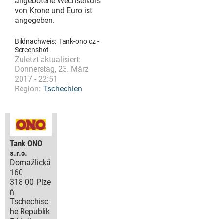
angebotene Wechselkurs
von Krone und Euro ist
angegeben.
Bildnachweis:
Tank-ono.cz -
Screenshot
Zuletzt aktualisiert:
Donnerstag, 23. März
2017 - 22:51
Region:
Tschechien
Tank ONO
s.r.o.
Domažlická
160
318 00
Plze
ň
Tschechisc
he Republik