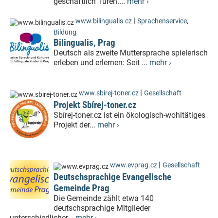
geschäftlich Türen....
mehr ›
|
www.bilingualis.cz
Sprachenservice
,
Bildung
Bilingualis, Prag
Deutsch als zweite Muttersprache spielerisch
erleben und erlernen: Seit ...
mehr ›
|
www.sbirej-toner.cz
Gesellschaft
Projekt Sbírej-toner.cz
Sbírej-toner.cz ist ein ökologisch-wohltätiges
Projekt der...
mehr ›
|
www.evprag.cz
Gesellschaft
Deutschsprachige Evangelische
Gemeinde Prag
Die Gemeinde zählt etwa 140
deutschsprachige Mitglieder
unterschiedlicher...
mehr ›