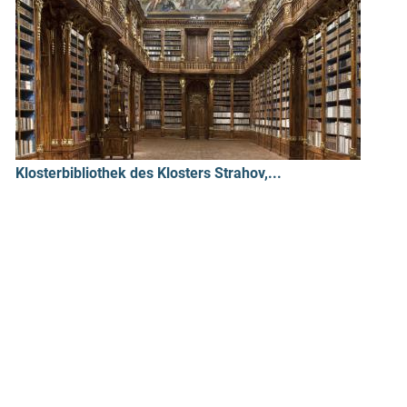
Klosterbibliothek des Klosters Strahov,...
Kunstatelier für Zeichen- und Malkurse,...