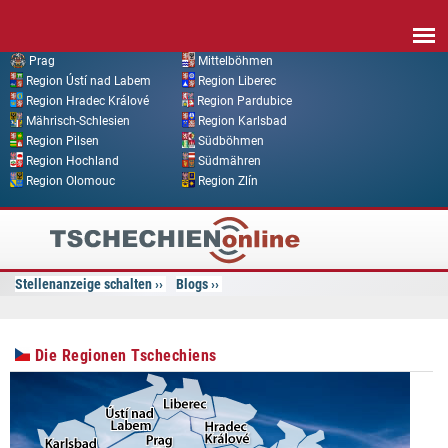
Direkt zum Inhalt
Prag
Mittelböhmen
Region Ústí nad Labem
Region Liberec
Region Hradec Králové
Region Pardubice
Mährisch-Schlesien
Region Karlsbad
Region Pilsen
Südböhmen
Region Hochland
Südmähren
Region Olomouc
Region Zlín
Tschechien
Online
Stellenanzeige schalten
Blogs
Die Regionen Tschechiens