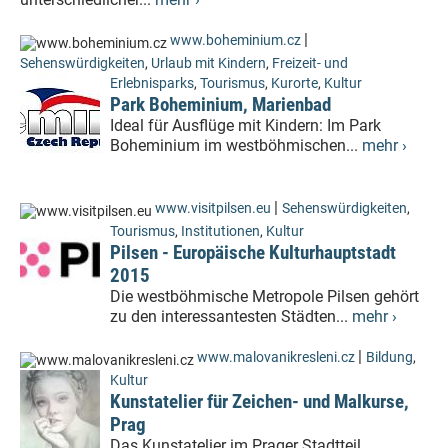
|
www.boheminium.cz
Sehenswürdigkeiten
,
Urlaub mit Kindern
,
Freizeit- und
Erlebnisparks
,
Tourismus
,
Kurorte
,
Kultur
Park Boheminium, Marienbad
Ideal für Ausflüge mit Kindern: Im Park
Boheminium im westböhmischen...
mehr ›
|
www.visitpilsen.eu
Sehenswürdigkeiten
,
Tourismus
,
Institutionen
,
Kultur
Pilsen - Europäische Kulturhauptstadt
2015
Die westböhmische Metropole Pilsen gehört
zu den interessantesten Städten...
mehr ›
|
www.malovanikresleni.cz
Bildung
,
Kultur
Kunstatelier für Zeichen- und Malkurse,
Prag
Das Kunstatelier im Prager Stadtteil