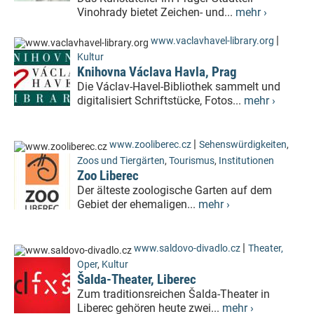
Vinohrady bietet Zeichen- und...
mehr ›
|
www.vaclavhavel-library.org
Kultur
Knihovna Václava Havla, Prag
Die Václav-Havel-Bibliothek sammelt und
digitalisiert Schriftstücke, Fotos...
mehr ›
|
www.zooliberec.cz
Sehenswürdigkeiten
,
Zoos und Tiergärten
,
Tourismus
,
Institutionen
Zoo Liberec
Der älteste zoologische Garten auf dem
Gebiet der ehemaligen...
mehr ›
|
www.saldovo-divadlo.cz
Theater,
Oper
,
Kultur
Šalda-Theater, Liberec
Zum traditionsreichen Šalda-Theater in
Liberec gehören heute zwei...
mehr ›