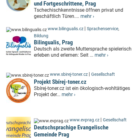
und Fortgeschrittene, Prag
Tschechischkenntnisse öffnen privat und
geschäftlich Türen....
mehr ›
|
www.bilingualis.cz
Sprachenservice
,
Bildung
Bilingualis, Prag
Deutsch als zweite Muttersprache spielerisch
erleben und erlernen: Seit ...
mehr ›
|
www.sbirej-toner.cz
Gesellschaft
Projekt Sbírej-toner.cz
Sbírej-toner.cz ist ein ökologisch-wohltätiges
Projekt der...
mehr ›
|
www.evprag.cz
Gesellschaft
Deutschsprachige Evangelische
Gemeinde Prag