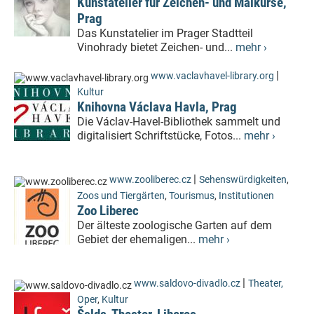
Kunstatelier für Zeichen- und Malkurse,
Prag
Das Kunstatelier im Prager Stadtteil
Vinohrady bietet Zeichen- und...
mehr ›
|
www.vaclavhavel-library.org
Kultur
Knihovna Václava Havla, Prag
Die Václav-Havel-Bibliothek sammelt und
digitalisiert Schriftstücke, Fotos...
mehr ›
|
www.zooliberec.cz
Sehenswürdigkeiten
,
Zoos und Tiergärten
,
Tourismus
,
Institutionen
Zoo Liberec
Der älteste zoologische Garten auf dem
Gebiet der ehemaligen...
mehr ›
|
www.saldovo-divadlo.cz
Theater,
Oper
,
Kultur