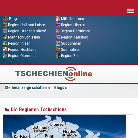
Direkt zum Inhalt
Prag
Mittelböhmen
Region Ústí nad Labem
Region Liberec
Region Hradec Králové
Region Pardubice
Mährisch-Schlesien
Region Karlsbad
Region Pilsen
Südböhmen
Region Hochland
Südmähren
Region Olomouc
Region Zlín
Tschechien
Online
Stellenanzeige schalten
Blogs
Die Regionen Tschechiens