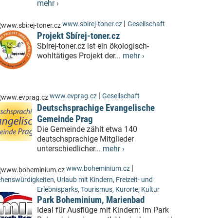
mehr ›
|
www.sbirej-toner.cz
Gesellschaft
Projekt Sbírej-toner.cz
Sbírej-toner.cz ist ein ökologisch-
wohltätiges Projekt der...
mehr ›
|
www.evprag.cz
Gesellschaft
Deutschsprachige Evangelische
Gemeinde Prag
Die Gemeinde zählt etwa 140
deutschsprachige Mitglieder
unterschiedlicher...
mehr ›
|
www.boheminium.cz
henswürdigkeiten
,
Urlaub mit Kindern
,
Freizeit- und
Erlebnisparks
,
Tourismus
,
Kurorte
,
Kultur
Park Boheminium, Marienbad
Ideal für Ausflüge mit Kindern: Im Park