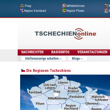
Prag
Mittelböhmen
R
Region Karlsbad
Region Pilsen
Tschechien
Online
NACHRICHTEN
BASISINFOS
VERANSTALTUNGEN
Stellenanzeige schalten
Blogs
Die Regionen Tschechiens