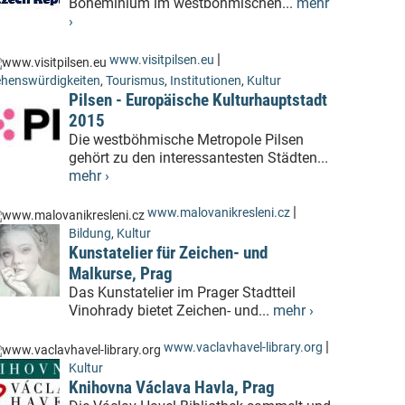
Boheminium im westböhmischen...
mehr
›
|
www.visitpilsen.eu
henswürdigkeiten
,
Tourismus
,
Institutionen
,
Kultur
Pilsen - Europäische Kulturhauptstadt
2015
Die westböhmische Metropole Pilsen
gehört zu den interessantesten Städten...
mehr ›
|
www.malovanikresleni.cz
Bildung
,
Kultur
Kunstatelier für Zeichen- und
Malkurse, Prag
Das Kunstatelier im Prager Stadtteil
Vinohrady bietet Zeichen- und...
mehr ›
|
www.vaclavhavel-library.org
Kultur
Knihovna Václava Havla, Prag