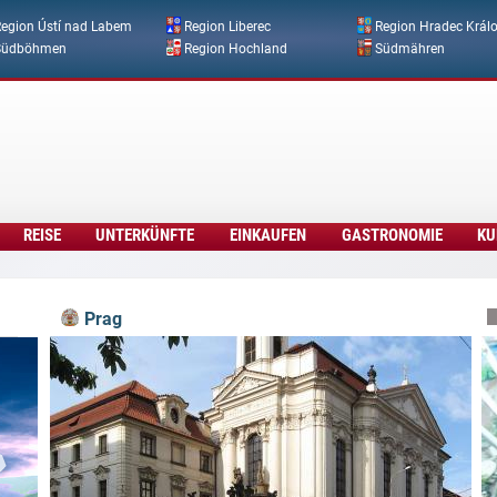
Direkt zum Inhalt
egion Ústí nad Labem
Region Liberec
Region Hradec Král
Südböhmen
Region Hochland
Südmähren
REISE
UNTERKÜNFTE
EINKAUFEN
GASTRONOMIE
KU
Prag