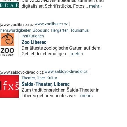
Die Václav-Havel-Bibliothek sammelt und
digitalisiert Schriftstücke, Fotos...
mehr ›
|
www.zooliberec.cz
henswürdigkeiten
,
Zoos und Tiergärten
,
Tourismus
,
Institutionen
Zoo Liberec
Der älteste zoologische Garten auf dem
Gebiet der ehemaligen...
mehr ›
|
www.saldovo-divadlo.cz
Theater, Oper
,
Kultur
Šalda-Theater, Liberec
Zum traditionsreichen Šalda-Theater in
Liberec gehören heute zwei...
mehr ›