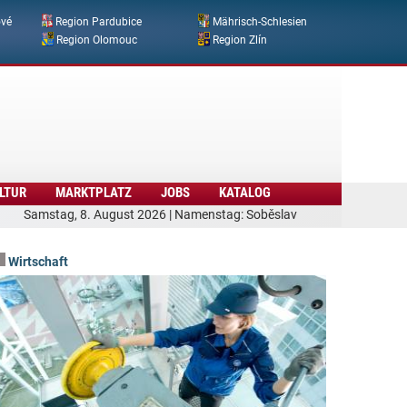
ové
Region Pardubice
Mährisch-Schlesien
Region Olomouc
Region Zlín
LTUR
MARKTPLATZ
JOBS
KATALOG
Samstag, 8. August 2026 | Namenstag: Soběslav
Wirtschaft