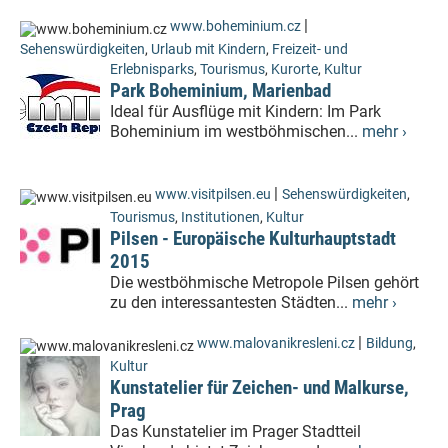
|
www.boheminium.cz
Sehenswürdigkeiten
,
Urlaub mit Kindern
,
Freizeit- und
Erlebnisparks
,
Tourismus
,
Kurorte
,
Kultur
Park Boheminium, Marienbad
Ideal für Ausflüge mit Kindern: Im Park
Boheminium im westböhmischen...
mehr ›
|
www.visitpilsen.eu
Sehenswürdigkeiten
,
Tourismus
,
Institutionen
,
Kultur
Pilsen - Europäische Kulturhauptstadt
2015
Die westböhmische Metropole Pilsen gehört
zu den interessantesten Städten...
mehr ›
|
www.malovanikresleni.cz
Bildung
,
Kultur
Kunstatelier für Zeichen- und Malkurse,
Prag
Das Kunstatelier im Prager Stadtteil