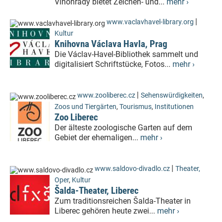
Vinohrady bietet Zeichen- und...
mehr ›
|
www.vaclavhavel-library.org
Kultur
Knihovna Václava Havla, Prag
Die Václav-Havel-Bibliothek sammelt und
digitalisiert Schriftstücke, Fotos...
mehr ›
|
www.zooliberec.cz
Sehenswürdigkeiten
,
Zoos und Tiergärten
,
Tourismus
,
Institutionen
Zoo Liberec
Der älteste zoologische Garten auf dem
Gebiet der ehemaligen...
mehr ›
|
www.saldovo-divadlo.cz
Theater,
Oper
,
Kultur
Šalda-Theater, Liberec
Zum traditionsreichen Šalda-Theater in
Liberec gehören heute zwei...
mehr ›