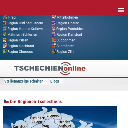
Direkt zum Inhalt
Prag
Mittelböhmen
Region Ústí nad Labem
Region Liberec
Region Hradec Králové
Region Pardubice
Mährisch-Schlesien
Region Karlsbad
Region Pilsen
Südböhmen
Region Hochland
Südmähren
Region Olomouc
Region Zlín
Tschechien
Online
Stellenanzeige schalten
Blogs
Die Regionen Tschechiens