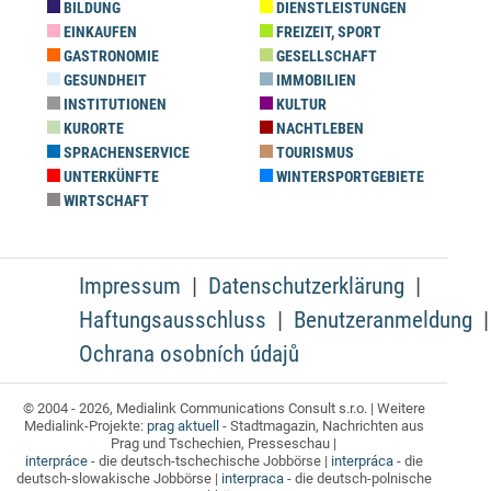
BILDUNG
DIENSTLEISTUNGEN
EINKAUFEN
FREIZEIT, SPORT
GASTRONOMIE
GESELLSCHAFT
GESUNDHEIT
IMMOBILIEN
INSTITUTIONEN
KULTUR
KURORTE
NACHTLEBEN
SPRACHENSERVICE
TOURISMUS
UNTERKÜNFTE
WINTERSPORTGEBIETE
WIRTSCHAFT
Impressum
Datenschutzerklärung
Haftungsausschluss
Benutzeranmeldung
Ochrana osobních údajů
© 2004 - 2026, Medialink Communications Consult s.r.o. | Weitere
Medialink-Projekte:
prag aktuell
- Stadtmagazin, Nachrichten aus
Prag und Tschechien, Presseschau |
interpráce
- die deutsch-tschechische Jobbörse |
interpráca
- die
deutsch-slowakische Jobbörse |
interpraca
- die deutsch-polnische