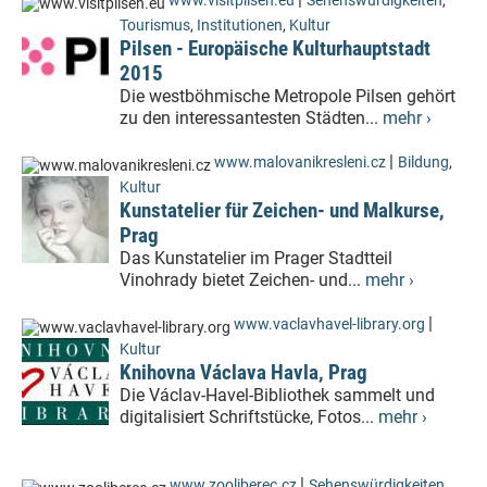
www.visitpilsen.eu
Sehenswürdigkeiten
,
Tourismus
,
Institutionen
,
Kultur
Pilsen - Europäische Kulturhauptstadt
2015
Die westböhmische Metropole Pilsen gehört
zu den interessantesten Städten...
mehr ›
|
www.malovanikresleni.cz
Bildung
,
Kultur
Kunstatelier für Zeichen- und Malkurse,
Prag
Das Kunstatelier im Prager Stadtteil
Vinohrady bietet Zeichen- und...
mehr ›
|
www.vaclavhavel-library.org
Kultur
Knihovna Václava Havla, Prag
Die Václav-Havel-Bibliothek sammelt und
digitalisiert Schriftstücke, Fotos...
mehr ›
|
www.zooliberec.cz
Sehenswürdigkeiten
,