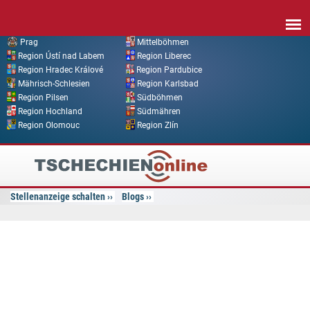
Direkt zum Inhalt
Prag
Mittelböhmen
Region Ústí nad Labem
Region Liberec
Region Hradec Králové
Region Pardubice
Mährisch-Schlesien
Region Karlsbad
Region Pilsen
Südböhmen
Region Hochland
Südmähren
Region Olomouc
Region Zlín
Tschechien
Online
Stellenanzeige schalten
Blogs