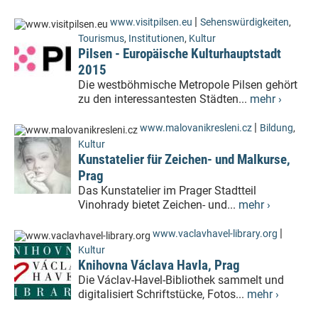
|
www.visitpilsen.eu
Sehenswürdigkeiten
,
Tourismus
,
Institutionen
,
Kultur
Pilsen - Europäische Kulturhauptstadt
2015
Die westböhmische Metropole Pilsen gehört
zu den interessantesten Städten...
mehr ›
|
www.malovanikresleni.cz
Bildung
,
Kultur
Kunstatelier für Zeichen- und Malkurse,
Prag
Das Kunstatelier im Prager Stadtteil
Vinohrady bietet Zeichen- und...
mehr ›
|
www.vaclavhavel-library.org
Kultur
Knihovna Václava Havla, Prag
Die Václav-Havel-Bibliothek sammelt und
digitalisiert Schriftstücke, Fotos...
mehr ›