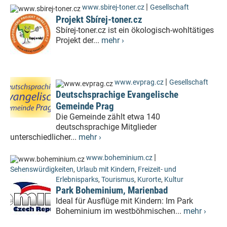
|
www.sbirej-toner.cz
Gesellschaft
Projekt Sbírej-toner.cz
Sbírej-toner.cz ist ein ökologisch-wohltätiges
Projekt der...
mehr ›
|
www.evprag.cz
Gesellschaft
Deutschsprachige Evangelische
Gemeinde Prag
Die Gemeinde zählt etwa 140
deutschsprachige Mitglieder
unterschiedlicher...
mehr ›
|
www.boheminium.cz
Sehenswürdigkeiten
,
Urlaub mit Kindern
,
Freizeit- und
Erlebnisparks
,
Tourismus
,
Kurorte
,
Kultur
Park Boheminium, Marienbad
Ideal für Ausflüge mit Kindern: Im Park
Boheminium im westböhmischen...
mehr ›