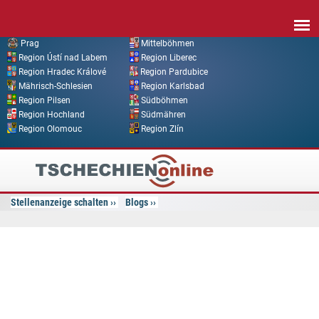
Direkt zum Inhalt
Prag
Mittelböhmen
Region Ústí nad Labem
Region Liberec
Region Hradec Králové
Region Pardubice
Mährisch-Schlesien
Region Karlsbad
Region Pilsen
Südböhmen
Region Hochland
Südmähren
Region Olomouc
Region Zlín
Tschechien
Online
Stellenanzeige schalten
Blogs