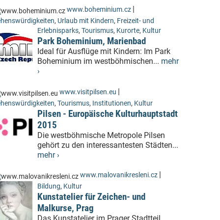
|
www.boheminium.cz
henswürdigkeiten
,
Urlaub mit Kindern
,
Freizeit- und
Erlebnisparks
,
Tourismus
,
Kurorte
,
Kultur
Park Boheminium, Marienbad
Ideal für Ausflüge mit Kindern: Im Park
Boheminium im westböhmischen...
mehr
›
|
www.visitpilsen.eu
henswürdigkeiten
,
Tourismus
,
Institutionen
,
Kultur
Pilsen - Europäische Kulturhauptstadt
2015
Die westböhmische Metropole Pilsen
gehört zu den interessantesten Städten...
mehr ›
|
www.malovanikresleni.cz
Bildung
,
Kultur
Kunstatelier für Zeichen- und
Malkurse, Prag
Das Kunstatelier im Prager Stadtteil