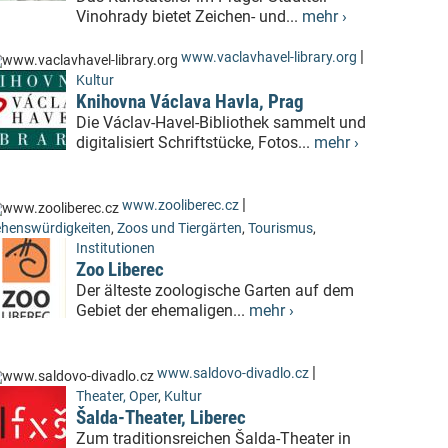
Vinohrady bietet Zeichen- und...
mehr ›
|
www.vaclavhavel-library.org
Kultur
Knihovna Václava Havla, Prag
Die Václav-Havel-Bibliothek sammelt und
digitalisiert Schriftstücke, Fotos...
mehr ›
|
www.zooliberec.cz
henswürdigkeiten
,
Zoos und Tiergärten
,
Tourismus
,
Institutionen
Zoo Liberec
Der älteste zoologische Garten auf dem
Gebiet der ehemaligen...
mehr ›
|
www.saldovo-divadlo.cz
Theater, Oper
,
Kultur
Šalda-Theater, Liberec
Zum traditionsreichen Šalda-Theater in