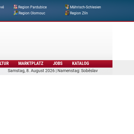
ové
Region Pardubice
Mährisch-Schlesien
Region Olomouc
Region Zlín
LTUR
MARKTPLATZ
JOBS
KATALOG
Samstag, 8. August 2026 | Namenstag: Soběslav