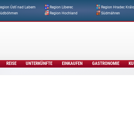
Direkt zum Inhalt
egion Ústí nad Labem
Region Liberec
Region Hradec Král
Südböhmen
Region Hochland
Südmähren
REISE
UNTERKÜNFTE
EINKAUFEN
GASTRONOMIE
KU