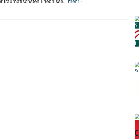
 traumatischsten Erlebnisse...
mehr ›
Se