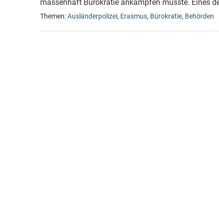
massenhaft Bürokratie ankämpfen müsste. Eines der
Themen:
Ausländerpolizei
,
Erasmus
,
Bürokratie
,
Behörden