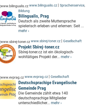
|
www.bilingualis.cz
Sprachenservice
,
Bildung
Bilingualis, Prag
Deutsch als zweite Muttersprache
spielerisch erleben und erlernen: Seit ...
mehr ›
|
www.sbirej-toner.cz
Gesellschaft
Projekt Sbírej-toner.cz
Sbírej-toner.cz ist ein ökologisch-
wohltätiges Projekt der...
mehr ›
|
www.evprag.cz
Gesellschaft
Deutschsprachige Evangelische
Gemeinde Prag
Die Gemeinde zählt etwa 140
deutschsprachige Mitglieder
unterschiedlicher...
mehr ›