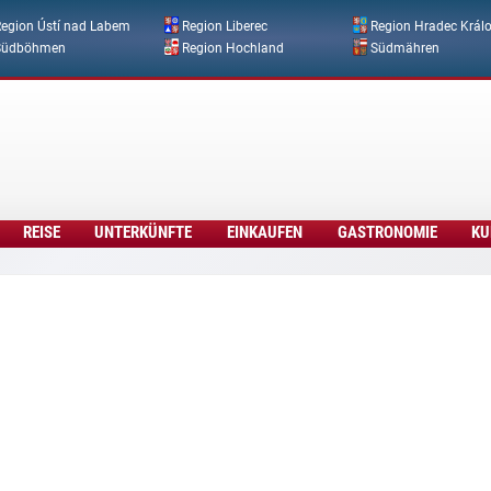
Direkt zum Inhalt
egion Ústí nad Labem
Region Liberec
Region Hradec Král
Südböhmen
Region Hochland
Südmähren
REISE
UNTERKÜNFTE
EINKAUFEN
GASTRONOMIE
KU