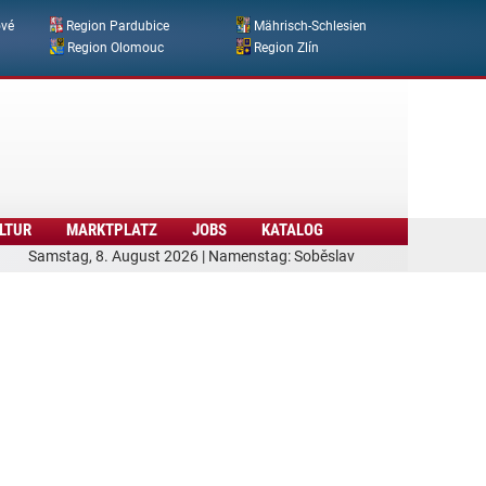
ové
Region Pardubice
Mährisch-Schlesien
Region Olomouc
Region Zlín
LTUR
MARKTPLATZ
JOBS
KATALOG
Samstag, 8. August 2026 | Namenstag: Soběslav