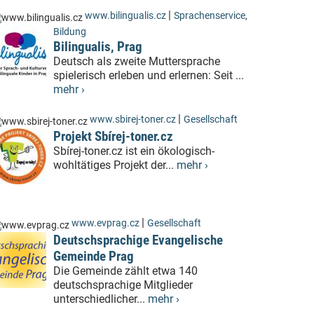
|
www.bilingualis.cz
Sprachenservice
,
Bildung
Bilingualis, Prag
Deutsch als zweite Muttersprache
spielerisch erleben und erlernen: Seit ...
mehr ›
|
www.sbirej-toner.cz
Gesellschaft
Projekt Sbírej-toner.cz
Sbírej-toner.cz ist ein ökologisch-
wohltätiges Projekt der...
mehr ›
|
www.evprag.cz
Gesellschaft
Deutschsprachige Evangelische
Gemeinde Prag
Die Gemeinde zählt etwa 140
deutschsprachige Mitglieder
unterschiedlicher...
mehr ›