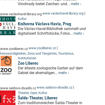
Vinohrady bietet Zeichen- und...
mehr ›
|
www.vaclavhavel-library.org
Kultur
Knihovna Václava Havla, Prag
Die Václav-Havel-Bibliothek sammelt und
digitalisiert Schriftstücke, Fotos...
mehr ›
|
www.zooliberec.cz
henswürdigkeiten
,
Zoos und Tiergärten
,
Tourismus
,
Institutionen
Zoo Liberec
Der älteste zoologische Garten auf dem
Gebiet der ehemaligen...
mehr ›
|
www.saldovo-divadlo.cz
Theater, Oper
,
Kultur
Šalda-Theater, Liberec
Zum traditionsreichen Šalda-Theater in