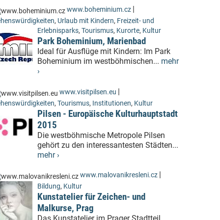
|
www.boheminium.cz
henswürdigkeiten
,
Urlaub mit Kindern
,
Freizeit- und
Erlebnisparks
,
Tourismus
,
Kurorte
,
Kultur
Park Boheminium, Marienbad
Ideal für Ausflüge mit Kindern: Im Park
Boheminium im westböhmischen...
mehr
›
|
www.visitpilsen.eu
henswürdigkeiten
,
Tourismus
,
Institutionen
,
Kultur
Pilsen - Europäische Kulturhauptstadt
2015
Die westböhmische Metropole Pilsen
gehört zu den interessantesten Städten...
mehr ›
|
www.malovanikresleni.cz
Bildung
,
Kultur
Kunstatelier für Zeichen- und
Malkurse, Prag
Das Kunstatelier im Prager Stadtteil