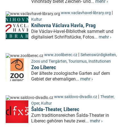
Vinohrady bietet Zeichen- und...
mehr ›
|
www.vaclavhavel-library.org
Kultur
Knihovna Václava Havla, Prag
Die Václav-Havel-Bibliothek sammelt und
digitalisiert Schriftstücke, Fotos...
mehr ›
|
www.zooliberec.cz
Sehenswürdigkeiten
,
Zoos und Tiergärten
,
Tourismus
,
Institutionen
Zoo Liberec
Der älteste zoologische Garten auf dem
Gebiet der ehemaligen...
mehr ›
|
www.saldovo-divadlo.cz
Theater,
Oper
,
Kultur
Šalda-Theater, Liberec
Zum traditionsreichen Šalda-Theater in
Liberec gehören heute zwei...
mehr ›