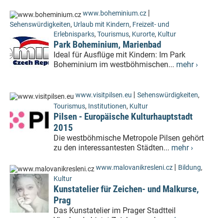
|
www.boheminium.cz
Sehenswürdigkeiten
,
Urlaub mit Kindern
,
Freizeit- und
Erlebnisparks
,
Tourismus
,
Kurorte
,
Kultur
Park Boheminium, Marienbad
Ideal für Ausflüge mit Kindern: Im Park
Boheminium im westböhmischen...
mehr ›
|
www.visitpilsen.eu
Sehenswürdigkeiten
,
Tourismus
,
Institutionen
,
Kultur
Pilsen - Europäische Kulturhauptstadt
2015
Die westböhmische Metropole Pilsen gehört
zu den interessantesten Städten...
mehr ›
|
www.malovanikresleni.cz
Bildung
,
Kultur
Kunstatelier für Zeichen- und Malkurse,
Prag
Das Kunstatelier im Prager Stadtteil