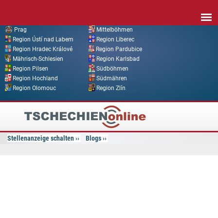
Direkt zum Inhalt
Prag
Mittelböhmen
Region Ústí nad Labem
Region Liberec
Region Hradec Králové
Region Pardubice
Mährisch-Schlesien
Region Karlsbad
Region Pilsen
Südböhmen
Region Hochland
Südmähren
Region Olomouc
Region Zlín
Tschechien
Online
Stellenanzeige schalten
Blogs