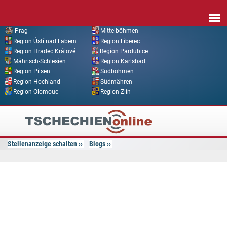
Direkt zum Inhalt
Prag
Mittelböhmen
Region Ústí nad Labem
Region Liberec
Region Hradec Králové
Region Pardubice
Mährisch-Schlesien
Region Karlsbad
Region Pilsen
Südböhmen
Region Hochland
Südmähren
Region Olomouc
Region Zlín
Tschechien
Online
Stellenanzeige schalten
Blogs