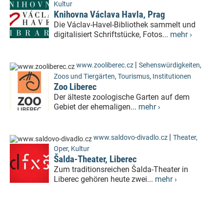
Kultur
Knihovna Václava Havla, Prag
Die Václav-Havel-Bibliothek sammelt und
digitalisiert Schriftstücke, Fotos...
mehr ›
|
www.zooliberec.cz
Sehenswürdigkeiten
,
Zoos und Tiergärten
,
Tourismus
,
Institutionen
Zoo Liberec
Der älteste zoologische Garten auf dem
Gebiet der ehemaligen...
mehr ›
|
www.saldovo-divadlo.cz
Theater,
Oper
,
Kultur
Šalda-Theater, Liberec
Zum traditionsreichen Šalda-Theater in
Liberec gehören heute zwei...
mehr ›