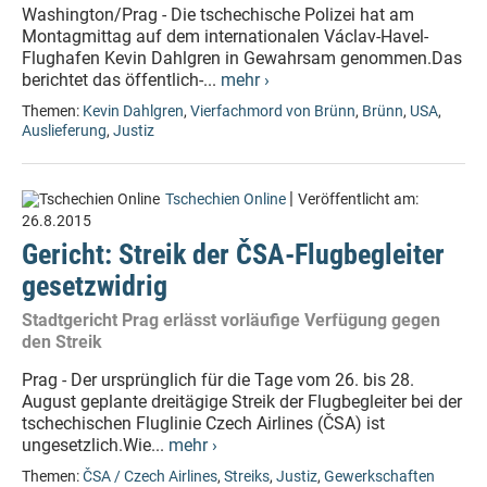
Washington/Prag - Die tschechische Polizei hat am
Montagmittag auf dem internationalen Václav-Havel-
Flughafen Kevin Dahlgren in Gewahrsam genommen.Das
berichtet das öffentlich-...
mehr ›
Themen:
Kevin Dahlgren
,
Vierfachmord von Brünn
,
Brünn
,
USA
,
Auslieferung
,
Justiz
|
Tschechien Online
Veröffentlicht am:
26.8.2015
Gericht: Streik der ČSA-Flugbegleiter
gesetzwidrig
Stadtgericht Prag erlässt vorläufige Verfügung gegen
den Streik
Prag - Der ursprünglich für die Tage vom 26. bis 28.
August geplante dreitägige Streik der Flugbegleiter bei der
tschechischen Fluglinie Czech Airlines (ČSA) ist
ungesetzlich.Wie...
mehr ›
Themen:
ČSA / Czech Airlines
,
Streiks
,
Justiz
,
Gewerkschaften