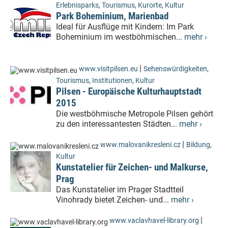
Erlebnisparks
,
Tourismus
,
Kurorte
,
Kultur
Park Boheminium, Marienbad
Ideal für Ausflüge mit Kindern: Im Park
Boheminium im westböhmischen...
mehr ›
|
www.visitpilsen.eu
Sehenswürdigkeiten
,
Tourismus
,
Institutionen
,
Kultur
Pilsen - Europäische Kulturhauptstadt
2015
Die westböhmische Metropole Pilsen gehört
zu den interessantesten Städten...
mehr ›
|
www.malovanikresleni.cz
Bildung
,
Kultur
Kunstatelier für Zeichen- und Malkurse,
Prag
Das Kunstatelier im Prager Stadtteil
Vinohrady bietet Zeichen- und...
mehr ›
|
www.vaclavhavel-library.org