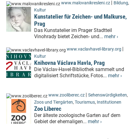
|
www.malovanikresleni.cz
Bildung
,
Kultur
Kunstatelier für Zeichen- und Malkurse,
Prag
Das Kunstatelier im Prager Stadtteil
Vinohrady bietet Zeichen- und...
mehr ›
|
www.vaclavhavel-library.org
Kultur
Knihovna Václava Havla, Prag
Die Václav-Havel-Bibliothek sammelt und
digitalisiert Schriftstücke, Fotos...
mehr ›
|
www.zooliberec.cz
Sehenswürdigkeiten
,
Zoos und Tiergärten
,
Tourismus
,
Institutionen
Zoo Liberec
Der älteste zoologische Garten auf dem
Gebiet der ehemaligen...
mehr ›