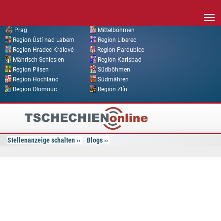
Direkt zum Inhalt
Prag
Mittelböhmen
Region Ústí nad Labem
Region Liberec
Region Hradec Králové
Region Pardubice
Mährisch-Schlesien
Region Karlsbad
Region Pilsen
Südböhmen
Region Hochland
Südmähren
Region Olomouc
Region Zlín
Tschechien
Online
Stellenanzeige schalten
Blogs