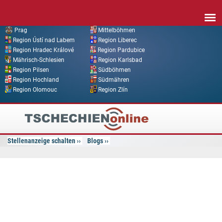
Direkt zum Inhalt
Prag
Mittelböhmen
Region Ústí nad Labem
Region Liberec
Region Hradec Králové
Region Pardubice
Mährisch-Schlesien
Region Karlsbad
Region Pilsen
Südböhmen
Region Hochland
Südmähren
Region Olomouc
Region Zlín
Tschechien
Online
Stellenanzeige schalten
Blogs