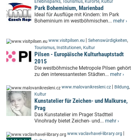
Erlebnisparks
,
Tourismus
,
Kurorte
,
Kultur
Park Boheminium, Marienbad
Ideal für Ausflüge mit Kindern: Im Park
Boheminium im westböhmischen...
mehr ›
|
www.visitpilsen.eu
Sehenswürdigkeiten
,
Tourismus
,
Institutionen
,
Kultur
Pilsen - Europäische Kulturhauptstadt
2015
Die westböhmische Metropole Pilsen gehört
zu den interessantesten Städten...
mehr ›
|
www.malovanikresleni.cz
Bildung
,
Kultur
Kunstatelier für Zeichen- und Malkurse,
Prag
Das Kunstatelier im Prager Stadtteil
Vinohrady bietet Zeichen- und...
mehr ›
|
www.vaclavhavel-library.org