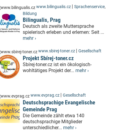
|
www.bilingualis.cz
Sprachenservice
,
Bildung
Bilingualis, Prag
Deutsch als zweite Muttersprache
spielerisch erleben und erlernen: Seit ...
mehr ›
|
www.sbirej-toner.cz
Gesellschaft
Projekt Sbírej-toner.cz
Sbírej-toner.cz ist ein ökologisch-
wohltätiges Projekt der...
mehr ›
|
www.evprag.cz
Gesellschaft
Deutschsprachige Evangelische
Gemeinde Prag
Die Gemeinde zählt etwa 140
deutschsprachige Mitglieder
unterschiedlicher...
mehr ›