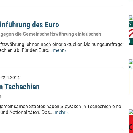
Einführung des Euro
it gegen die Gemeinschaftswährung eintauschen
aftswährung lehnen nach einer aktuellen Meinungsumfrage
chien ab. Für den Euro...
mehr ›
Se
:
22.4.2014
in Tschechien
e
 gemeinsamen Staates haben Slowaken in Tschechien eine
und Nationalitäten. Das...
mehr ›