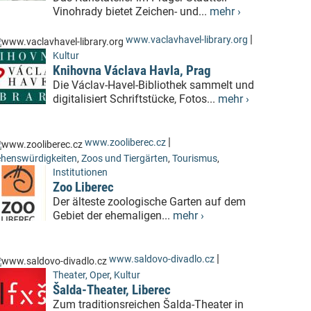
Vinohrady bietet Zeichen- und...
mehr ›
|
www.vaclavhavel-library.org
Kultur
Knihovna Václava Havla, Prag
Die Václav-Havel-Bibliothek sammelt und
digitalisiert Schriftstücke, Fotos...
mehr ›
|
www.zooliberec.cz
henswürdigkeiten
,
Zoos und Tiergärten
,
Tourismus
,
Institutionen
Zoo Liberec
Der älteste zoologische Garten auf dem
Gebiet der ehemaligen...
mehr ›
|
www.saldovo-divadlo.cz
Theater, Oper
,
Kultur
Šalda-Theater, Liberec
Zum traditionsreichen Šalda-Theater in