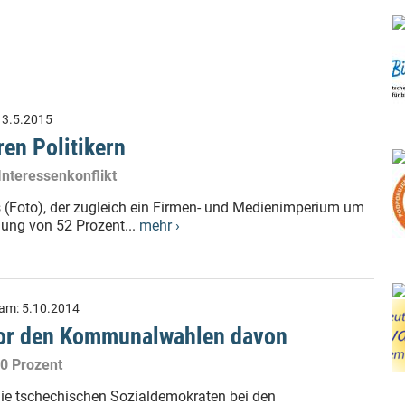
:
3.5.2015
en Politikern
Interessenkonflikt
š (Foto), der zugleich ein Firmen- und Medienimperium um
nung von 52 Prozent...
mehr ›
 am:
5.10.2014
or den Kommunalwahlen davon
30 Prozent
die tschechischen Sozialdemokraten bei den