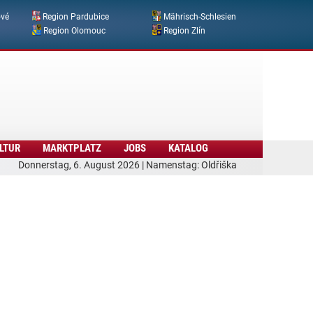
ové
Region Pardubice
Mährisch-Schlesien
Region Olomouc
Region Zlín
LTUR
MARKTPLATZ
JOBS
KATALOG
Donnerstag, 6. August 2026 | Namenstag: Oldřiška