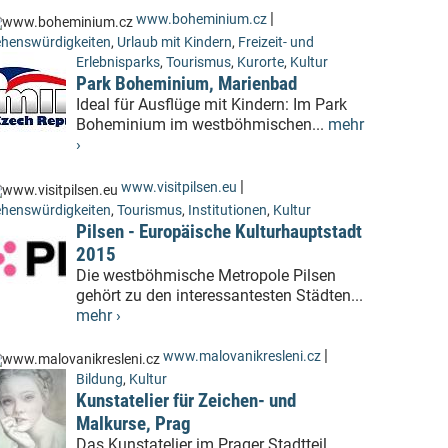
|
www.boheminium.cz
henswürdigkeiten
,
Urlaub mit Kindern
,
Freizeit- und
Erlebnisparks
,
Tourismus
,
Kurorte
,
Kultur
Park Boheminium, Marienbad
Ideal für Ausflüge mit Kindern: Im Park
Boheminium im westböhmischen...
mehr
›
|
www.visitpilsen.eu
henswürdigkeiten
,
Tourismus
,
Institutionen
,
Kultur
Pilsen - Europäische Kulturhauptstadt
2015
Die westböhmische Metropole Pilsen
gehört zu den interessantesten Städten...
mehr ›
|
www.malovanikresleni.cz
Bildung
,
Kultur
Kunstatelier für Zeichen- und
Malkurse, Prag
Das Kunstatelier im Prager Stadtteil