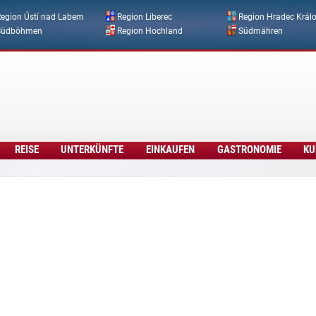
Direkt zum Inhalt
egion Ústí nad Labem
Region Liberec
Region Hradec Král
Südböhmen
Region Hochland
Südmähren
REISE
UNTERKÜNFTE
EINKAUFEN
GASTRONOMIE
KU