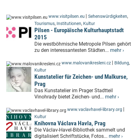
|
www.visitpilsen.eu
Sehenswürdigkeiten
,
Tourismus
,
Institutionen
,
Kultur
Pilsen - Europäische Kulturhauptstadt
2015
Die westböhmische Metropole Pilsen gehört
zu den interessantesten Städten...
mehr ›
|
www.malovanikresleni.cz
Bildung
,
Kultur
Kunstatelier für Zeichen- und Malkurse,
Prag
Das Kunstatelier im Prager Stadtteil
Vinohrady bietet Zeichen- und...
mehr ›
|
www.vaclavhavel-library.org
Kultur
Knihovna Václava Havla, Prag
Die Václav-Havel-Bibliothek sammelt und
digitalisiert Schriftstücke, Fotos...
mehr ›