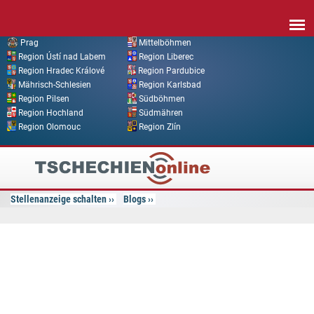
Direkt zum Inhalt
Prag
Mittelböhmen
Region Ústí nad Labem
Region Liberec
Region Hradec Králové
Region Pardubice
Mährisch-Schlesien
Region Karlsbad
Region Pilsen
Südböhmen
Region Hochland
Südmähren
Region Olomouc
Region Zlín
Tschechien
Online
Stellenanzeige schalten
Blogs