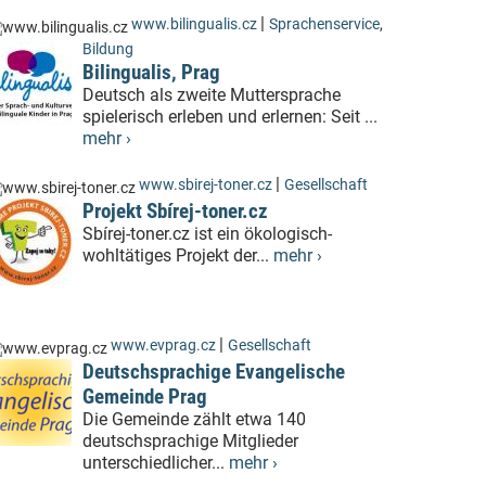
|
www.bilingualis.cz
Sprachenservice
,
Bildung
Bilingualis, Prag
Deutsch als zweite Muttersprache
spielerisch erleben und erlernen: Seit ...
mehr ›
|
www.sbirej-toner.cz
Gesellschaft
Projekt Sbírej-toner.cz
Sbírej-toner.cz ist ein ökologisch-
wohltätiges Projekt der...
mehr ›
|
www.evprag.cz
Gesellschaft
Deutschsprachige Evangelische
Gemeinde Prag
Die Gemeinde zählt etwa 140
deutschsprachige Mitglieder
unterschiedlicher...
mehr ›