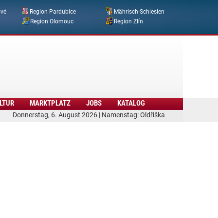
ové
Region Pardubice
Mährisch-Schlesien
Region Olomouc
Region Zlín
LTUR
MARKTPLATZ
JOBS
KATALOG
Donnerstag, 6. August 2026 | Namenstag: Oldřiška