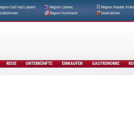
Direkt zum Inhalt
egion Ústí nad Labem
Region Liberec
Region Hradec Král
Südböhmen
Region Hochland
Südmähren
REISE
UNTERKÜNFTE
EINKAUFEN
GASTRONOMIE
KU