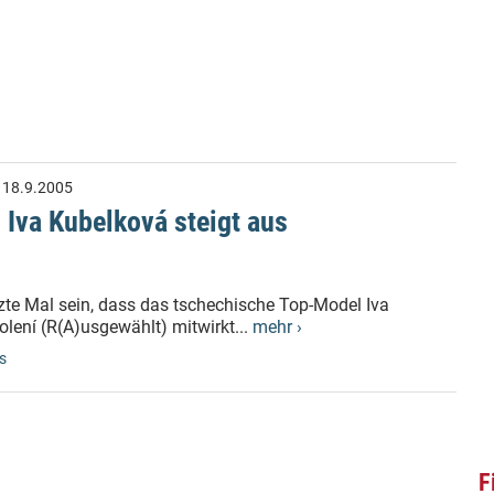
:
18.9.2005
 Iva Kubelková steigt aus
zte Mal sein, dass das tschechische Top-Model Iva
lení (R(A)usgewählt) mitwirkt...
mehr ›
s
F