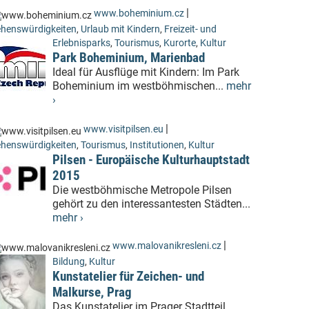
|
www.boheminium.cz
henswürdigkeiten
,
Urlaub mit Kindern
,
Freizeit- und
Erlebnisparks
,
Tourismus
,
Kurorte
,
Kultur
Park Boheminium, Marienbad
Ideal für Ausflüge mit Kindern: Im Park
Boheminium im westböhmischen...
mehr
›
|
www.visitpilsen.eu
henswürdigkeiten
,
Tourismus
,
Institutionen
,
Kultur
Pilsen - Europäische Kulturhauptstadt
2015
Die westböhmische Metropole Pilsen
gehört zu den interessantesten Städten...
mehr ›
|
www.malovanikresleni.cz
Bildung
,
Kultur
Kunstatelier für Zeichen- und
Malkurse, Prag
Das Kunstatelier im Prager Stadtteil