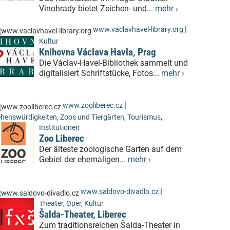
Vinohrady bietet Zeichen- und...
mehr ›
|
www.vaclavhavel-library.org
Kultur
Knihovna Václava Havla, Prag
Die Václav-Havel-Bibliothek sammelt und
digitalisiert Schriftstücke, Fotos...
mehr ›
|
www.zooliberec.cz
henswürdigkeiten
,
Zoos und Tiergärten
,
Tourismus
,
Institutionen
Zoo Liberec
Der älteste zoologische Garten auf dem
Gebiet der ehemaligen...
mehr ›
|
www.saldovo-divadlo.cz
Theater, Oper
,
Kultur
Šalda-Theater, Liberec
Zum traditionsreichen Šalda-Theater in