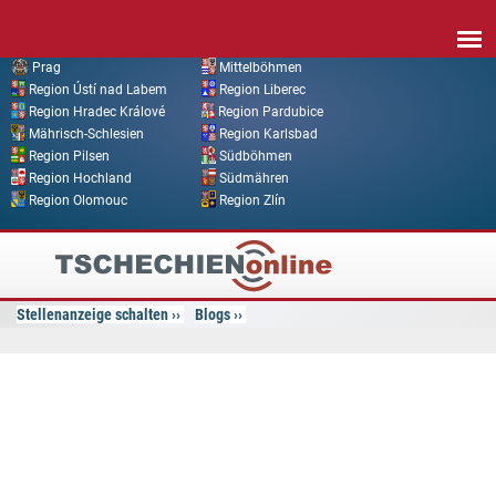
Direkt zum Inhalt
Prag
Mittelböhmen
Region Ústí nad Labem
Region Liberec
Region Hradec Králové
Region Pardubice
Mährisch-Schlesien
Region Karlsbad
Region Pilsen
Südböhmen
Region Hochland
Südmähren
Region Olomouc
Region Zlín
Tschechien
Online
Stellenanzeige schalten
Blogs