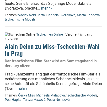
heute. Seine Ehefrau, das 25-jährige Model Gabriela
Dvořáková, brachte...
mehr ›
Themen:
Václav Noid Bárta
,
Gabriela Dvořáková
,
Marta Jandová
,
tschechische Models
|
Tschechien Online
Veröffentlicht am:
1.2.2008
Alain Delon zu Miss-Tschechien-Wahl
in Prag
Der französische Film-Star wird am Samstagabend in
der Jury sitzen
Prag - Jahrzehntelang galt der französische Film-Star als
Verkörperung des männlichen Schönheitsideals, jetzt ist
seine Autorität als Schönheits-Kenner gefragt: Alain Delon
("Der...
mehr ›
Themen:
Česká Miss
,
Michaela Maláčová
,
tschechische Models
,
Petr Hapka
,
Tereza Maxová
,
Petra Němcová