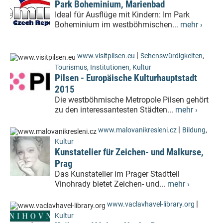
Park Boheminium, Marienbad
Ideal für Ausflüge mit Kindern: Im Park
Boheminium im westböhmischen...
mehr ›
|
www.visitpilsen.eu
Sehenswürdigkeiten
,
Tourismus
,
Institutionen
,
Kultur
Pilsen - Europäische Kulturhauptstadt
2015
Die westböhmische Metropole Pilsen gehört
zu den interessantesten Städten...
mehr ›
|
www.malovanikresleni.cz
Bildung
,
Kultur
Kunstatelier für Zeichen- und Malkurse,
Prag
Das Kunstatelier im Prager Stadtteil
Vinohrady bietet Zeichen- und...
mehr ›
|
www.vaclavhavel-library.org
Kultur