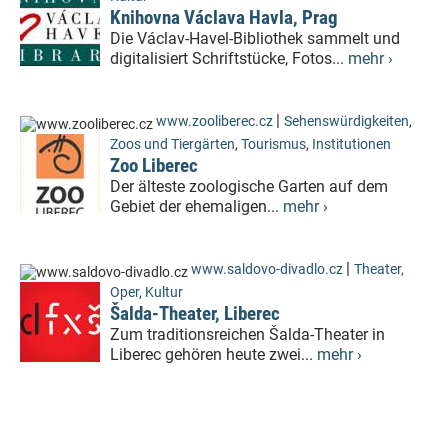
Knihovna Václava Havla, Prag
Die Václav-Havel-Bibliothek sammelt und
digitalisiert Schriftstücke, Fotos...
mehr ›
|
www.zooliberec.cz
Sehenswürdigkeiten
,
Zoos und Tiergärten
,
Tourismus
,
Institutionen
Zoo Liberec
Der älteste zoologische Garten auf dem
Gebiet der ehemaligen...
mehr ›
|
www.saldovo-divadlo.cz
Theater,
Oper
,
Kultur
Šalda-Theater, Liberec
Zum traditionsreichen Šalda-Theater in
Liberec gehören heute zwei...
mehr ›