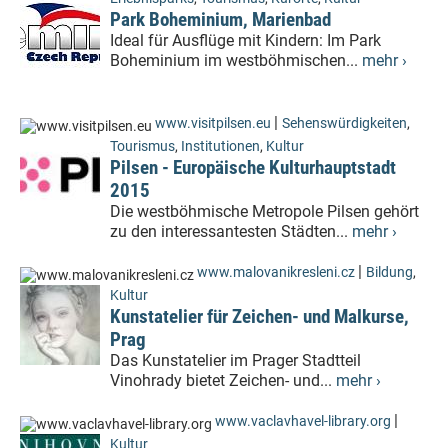
Park Boheminium, Marienbad
Ideal für Ausflüge mit Kindern: Im Park
Boheminium im westböhmischen...
mehr ›
|
www.visitpilsen.eu
Sehenswürdigkeiten
,
Tourismus
,
Institutionen
,
Kultur
Pilsen - Europäische Kulturhauptstadt
2015
Die westböhmische Metropole Pilsen gehört
zu den interessantesten Städten...
mehr ›
|
www.malovanikresleni.cz
Bildung
,
Kultur
Kunstatelier für Zeichen- und Malkurse,
Prag
Das Kunstatelier im Prager Stadtteil
Vinohrady bietet Zeichen- und...
mehr ›
|
www.vaclavhavel-library.org
Kultur