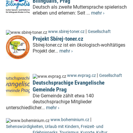
Bilingualis, Prag
Deutsch als zweite Muttersprache spielerisch
erleben und erlernen: Seit ...
mehr ›
|
www.sbirej-toner.cz
Gesellschaft
Projekt Sbírej-toner.cz
Sbírej-toner.cz ist ein ökologisch-wohltätiges
Projekt der...
mehr ›
|
www.evprag.cz
Gesellschaft
Deutschsprachige Evangelische
Gemeinde Prag
Die Gemeinde zählt etwa 140
deutschsprachige Mitglieder
unterschiedlicher...
mehr ›
|
www.boheminium.cz
Sehenswürdigkeiten
,
Urlaub mit Kindern
,
Freizeit- und
Erlebnisparks
,
Tourismus
,
Kurorte
,
Kultur