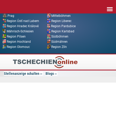
Direkt zum Inhalt
Prag
Mittelböhmen
Region Ústí nad Labem
Region Liberec
Region Hradec Králové
Region Pardubice
Mährisch-Schlesien
Region Karlsbad
Region Pilsen
Südböhmen
Region Hochland
Südmähren
Region Olomouc
Region Zlín
Tschechien
Online
Stellenanzeige schalten
Blogs