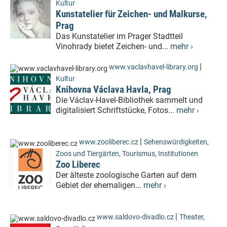
Kultur
Kunstatelier für Zeichen- und Malkurse,
Prag
Das Kunstatelier im Prager Stadtteil
Vinohrady bietet Zeichen- und...
mehr ›
|
www.vaclavhavel-library.org
Kultur
Knihovna Václava Havla, Prag
Die Václav-Havel-Bibliothek sammelt und
digitalisiert Schriftstücke, Fotos...
mehr ›
|
www.zooliberec.cz
Sehenswürdigkeiten
,
Zoos und Tiergärten
,
Tourismus
,
Institutionen
Zoo Liberec
Der älteste zoologische Garten auf dem
Gebiet der ehemaligen...
mehr ›
|
www.saldovo-divadlo.cz
Theater,