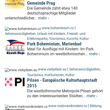
Gemeinde Prag
Die Gemeinde zählt etwa 140
deutschsprachige Mitglieder
unterschiedlicher...
mehr ›
|
www.boheminium.cz
Sehenswürdigkeiten
,
Urlaub mit Kindern
,
Freizeit- und
Erlebnisparks
,
Tourismus
,
Kurorte
,
Kultur
Park Boheminium, Marienbad
Ideal für Ausflüge mit Kindern: Im Park
Boheminium im westböhmischen...
mehr ›
|
www.visitpilsen.eu
Sehenswürdigkeiten
,
Tourismus
,
Institutionen
,
Kultur
Pilsen - Europäische Kulturhauptstadt
2015
Die westböhmische Metropole Pilsen gehört
zu den interessantesten Städten...
mehr ›
|
www.malovanikresleni.cz
Bildung
,