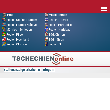
Direkt zum Inhalt
Prag
Mittelböhmen
Region Ústí nad Labem
Region Liberec
Region Hradec Králové
Region Pardubice
Mährisch-Schlesien
Region Karlsbad
Region Pilsen
Südböhmen
Region Hochland
Südmähren
Region Olomouc
Region Zlín
Tschechien
Online
Stellenanzeige schalten
Blogs