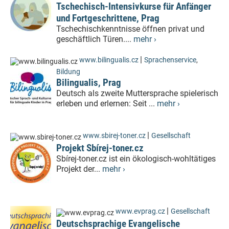
Tschechisch-Intensivkurse für Anfänger
und Fortgeschrittene, Prag
Tschechischkenntnisse öffnen privat und
geschäftlich Türen....
mehr ›
|
www.bilingualis.cz
Sprachenservice
,
Bildung
Bilingualis, Prag
Deutsch als zweite Muttersprache spielerisch
erleben und erlernen: Seit ...
mehr ›
|
www.sbirej-toner.cz
Gesellschaft
Projekt Sbírej-toner.cz
Sbírej-toner.cz ist ein ökologisch-wohltätiges
Projekt der...
mehr ›
|
www.evprag.cz
Gesellschaft
Deutschsprachige Evangelische