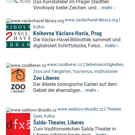
Das Kunstatelier im Prager Stadtteil
Vinohrady bietet Zeichen- und...
mehr ›
|
www.vaclavhavel-library.org
Kultur
Knihovna Václava Havla, Prag
Die Václav-Havel-Bibliothek sammelt und
digitalisiert Schriftstücke, Fotos...
mehr ›
|
www.zooliberec.cz
Sehenswürdigkeiten
,
Zoos und Tiergärten
,
Tourismus
,
Institutionen
Zoo Liberec
Der älteste zoologische Garten auf dem
Gebiet der ehemaligen...
mehr ›
|
www.saldovo-divadlo.cz
Theater,
Oper
,
Kultur
Šalda-Theater, Liberec
Zum traditionsreichen Šalda-Theater in
Liberec gehören heute zwei...
mehr ›