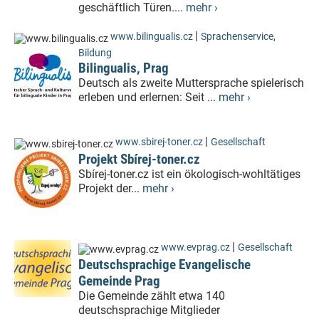
geschäftlich Türen....
mehr ›
|
www.bilingualis.cz
Sprachenservice
,
Bildung
Bilingualis, Prag
Deutsch als zweite Muttersprache spielerisch
erleben und erlernen: Seit ...
mehr ›
|
www.sbirej-toner.cz
Gesellschaft
Projekt Sbírej-toner.cz
Sbírej-toner.cz ist ein ökologisch-wohltätiges
Projekt der...
mehr ›
|
www.evprag.cz
Gesellschaft
Deutschsprachige Evangelische
Gemeinde Prag
Die Gemeinde zählt etwa 140
deutschsprachige Mitglieder