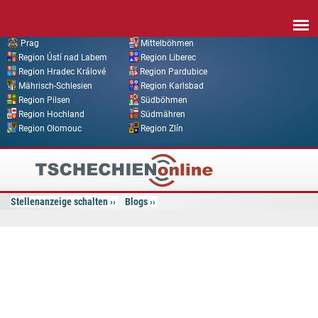
Direkt zum Inhalt
Prag
Mittelböhmen
Region Ústí nad Labem
Region Liberec
Region Hradec Králové
Region Pardubice
Mährisch-Schlesien
Region Karlsbad
Region Pilsen
Südböhmen
Region Hochland
Südmähren
Region Olomouc
Region Zlín
Tschechien
Online
Stellenanzeige schalten
Blogs