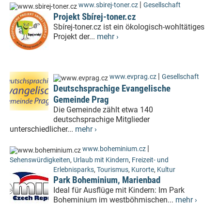
|
www.sbirej-toner.cz
Gesellschaft
Projekt Sbírej-toner.cz
Sbírej-toner.cz ist ein ökologisch-wohltätiges
Projekt der...
mehr ›
|
www.evprag.cz
Gesellschaft
Deutschsprachige Evangelische
Gemeinde Prag
Die Gemeinde zählt etwa 140
deutschsprachige Mitglieder
unterschiedlicher...
mehr ›
|
www.boheminium.cz
Sehenswürdigkeiten
,
Urlaub mit Kindern
,
Freizeit- und
Erlebnisparks
,
Tourismus
,
Kurorte
,
Kultur
Park Boheminium, Marienbad
Ideal für Ausflüge mit Kindern: Im Park
Boheminium im westböhmischen...
mehr ›