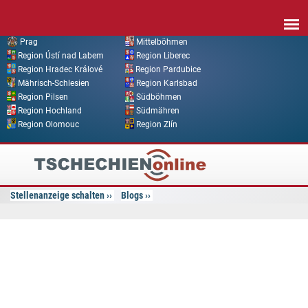
Direkt zum Inhalt
Prag
Mittelböhmen
Region Ústí nad Labem
Region Liberec
Region Hradec Králové
Region Pardubice
Mährisch-Schlesien
Region Karlsbad
Region Pilsen
Südböhmen
Region Hochland
Südmähren
Region Olomouc
Region Zlín
Tschechien
Online
Stellenanzeige schalten
Blogs