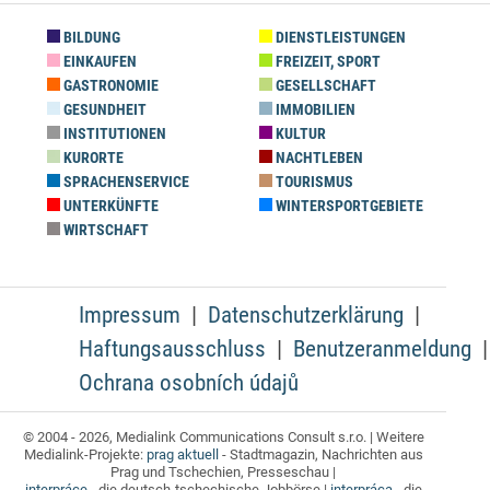
BILDUNG
DIENSTLEISTUNGEN
EINKAUFEN
FREIZEIT, SPORT
GASTRONOMIE
GESELLSCHAFT
GESUNDHEIT
IMMOBILIEN
INSTITUTIONEN
KULTUR
KURORTE
NACHTLEBEN
SPRACHENSERVICE
TOURISMUS
UNTERKÜNFTE
WINTERSPORTGEBIETE
WIRTSCHAFT
Impressum
Datenschutzerklärung
Haftungsausschluss
Benutzeranmeldung
Ochrana osobních údajů
© 2004 - 2026, Medialink Communications Consult s.r.o. | Weitere
Medialink-Projekte:
prag aktuell
- Stadtmagazin, Nachrichten aus
Prag und Tschechien, Presseschau |
interpráce
- die deutsch-tschechische Jobbörse |
interpráca
- die