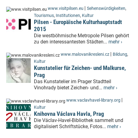
|
www.visitpilsen.eu
Sehenswürdigkeiten
,
Tourismus
,
Institutionen
,
Kultur
Pilsen - Europäische Kulturhauptstadt
2015
Die westböhmische Metropole Pilsen gehört
zu den interessantesten Städten...
mehr ›
|
www.malovanikresleni.cz
Bildung
,
Kultur
Kunstatelier für Zeichen- und Malkurse,
Prag
Das Kunstatelier im Prager Stadtteil
Vinohrady bietet Zeichen- und...
mehr ›
|
www.vaclavhavel-library.org
Kultur
Knihovna Václava Havla, Prag
Die Václav-Havel-Bibliothek sammelt und
digitalisiert Schriftstücke, Fotos...
mehr ›