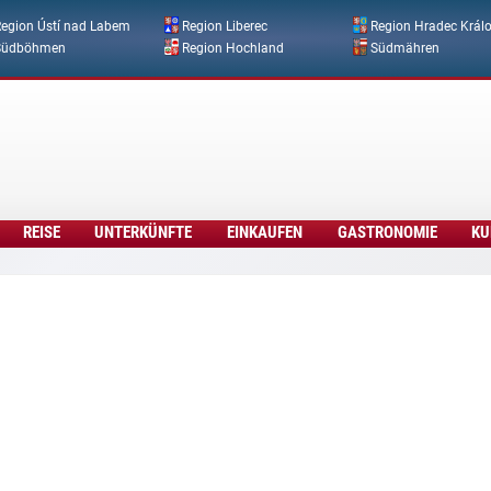
Direkt zum Inhalt
egion Ústí nad Labem
Region Liberec
Region Hradec Král
Südböhmen
Region Hochland
Südmähren
REISE
UNTERKÜNFTE
EINKAUFEN
GASTRONOMIE
KU