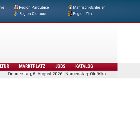
ové
Region Pardubice
Mährisch-Schlesien
Region Olomouc
Region Zlín
LTUR
MARKTPLATZ
JOBS
KATALOG
Donnerstag, 6. August 2026 | Namenstag: Oldřiška