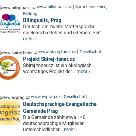
|
www.bilingualis.cz
Sprachenservice
,
Bildung
Bilingualis, Prag
Deutsch als zweite Muttersprache
spielerisch erleben und erlernen: Seit ...
mehr ›
|
www.sbirej-toner.cz
Gesellschaft
Projekt Sbírej-toner.cz
Sbírej-toner.cz ist ein ökologisch-
wohltätiges Projekt der...
mehr ›
|
www.evprag.cz
Gesellschaft
Deutschsprachige Evangelische
Gemeinde Prag
Die Gemeinde zählt etwa 140
deutschsprachige Mitglieder
unterschiedlicher...
mehr ›