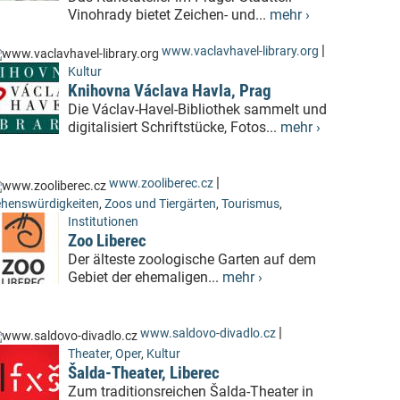
Vinohrady bietet Zeichen- und...
mehr ›
|
www.vaclavhavel-library.org
Kultur
Knihovna Václava Havla, Prag
Die Václav-Havel-Bibliothek sammelt und
digitalisiert Schriftstücke, Fotos...
mehr ›
|
www.zooliberec.cz
henswürdigkeiten
,
Zoos und Tiergärten
,
Tourismus
,
Institutionen
Zoo Liberec
Der älteste zoologische Garten auf dem
Gebiet der ehemaligen...
mehr ›
|
www.saldovo-divadlo.cz
Theater, Oper
,
Kultur
Šalda-Theater, Liberec
Zum traditionsreichen Šalda-Theater in