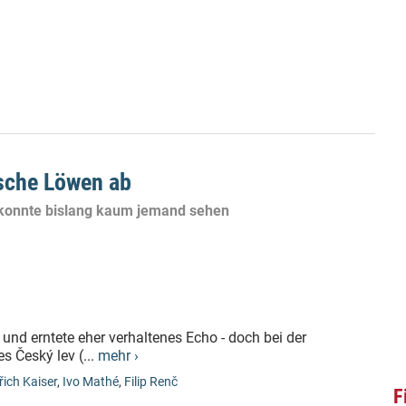
sche Löwen ab
n konnte bislang kaum jemand sehen
 und erntete eher verhaltenes Echo - doch bei der
s Český lev (...
mehr ›
řich Kaiser
,
Ivo Mathé
,
Filip Renč
F