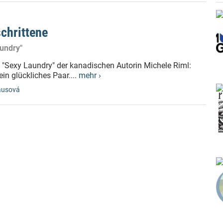
schrittene
undry"
 "Sexy Laundry" der kanadischen Autorin Michele Riml:
in glückliches Paar....
mehr ›
ausová