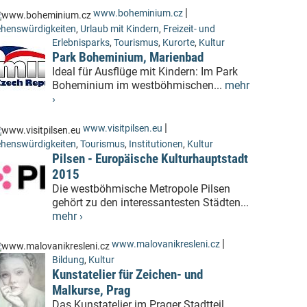
|
www.boheminium.cz
henswürdigkeiten
,
Urlaub mit Kindern
,
Freizeit- und
Erlebnisparks
,
Tourismus
,
Kurorte
,
Kultur
Park Boheminium, Marienbad
Ideal für Ausflüge mit Kindern: Im Park
Boheminium im westböhmischen...
mehr
›
|
www.visitpilsen.eu
henswürdigkeiten
,
Tourismus
,
Institutionen
,
Kultur
Pilsen - Europäische Kulturhauptstadt
2015
Die westböhmische Metropole Pilsen
gehört zu den interessantesten Städten...
mehr ›
|
www.malovanikresleni.cz
Bildung
,
Kultur
Kunstatelier für Zeichen- und
Malkurse, Prag
Das Kunstatelier im Prager Stadtteil