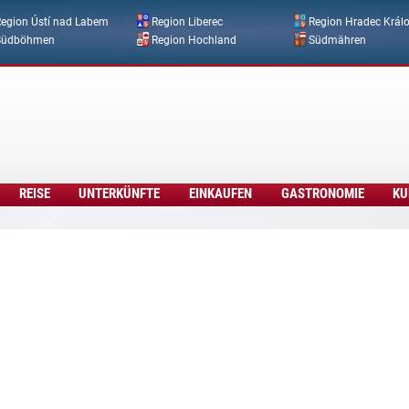
Direkt zum Inhalt
egion Ústí nad Labem
Region Liberec
Region Hradec Král
Südböhmen
Region Hochland
Südmähren
REISE
UNTERKÜNFTE
EINKAUFEN
GASTRONOMIE
KU