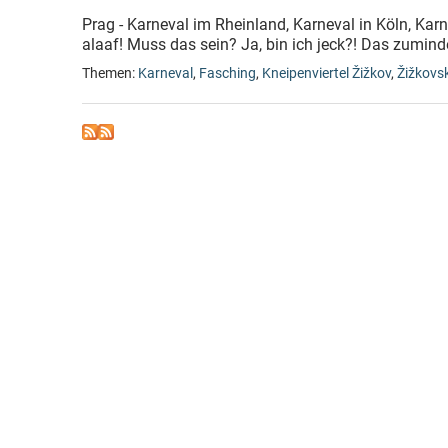
Prag - Karneval im Rheinland, Karneval in Köln, Karn
alaaf! Muss das sein? Ja, bin ich jeck?! Das zumin
Themen:
Karneval
,
Fasching
,
Kneipenviertel Žižkov
,
Žižkovs