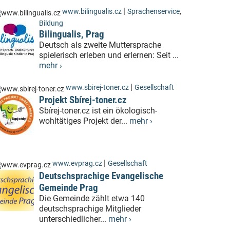
|
www.bilingualis.cz
Sprachenservice
,
Bildung
Bilingualis, Prag
Deutsch als zweite Muttersprache
spielerisch erleben und erlernen: Seit ...
mehr ›
|
www.sbirej-toner.cz
Gesellschaft
Projekt Sbírej-toner.cz
Sbírej-toner.cz ist ein ökologisch-
wohltätiges Projekt der...
mehr ›
|
www.evprag.cz
Gesellschaft
Deutschsprachige Evangelische
Gemeinde Prag
Die Gemeinde zählt etwa 140
deutschsprachige Mitglieder
unterschiedlicher...
mehr ›