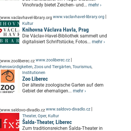
Vinohrady bietet Zeichen- und...
mehr ›
|
www.vaclavhavel-library.org
Kultur
Knihovna Václava Havla, Prag
Die Václav-Havel-Bibliothek sammelt und
digitalisiert Schriftstücke, Fotos...
mehr ›
|
www.zooliberec.cz
henswürdigkeiten
,
Zoos und Tiergärten
,
Tourismus
,
Institutionen
Zoo Liberec
Der älteste zoologische Garten auf dem
Gebiet der ehemaligen...
mehr ›
|
www.saldovo-divadlo.cz
Theater, Oper
,
Kultur
Šalda-Theater, Liberec
Zum traditionsreichen Šalda-Theater in