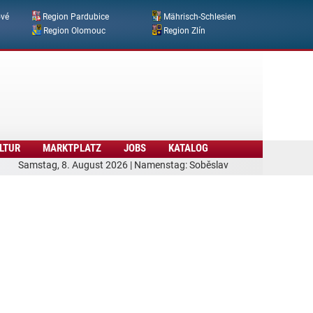
ové
Region Pardubice
Mährisch-Schlesien
Region Olomouc
Region Zlín
LTUR
MARKTPLATZ
JOBS
KATALOG
Samstag, 8. August 2026 | Namenstag: Soběslav