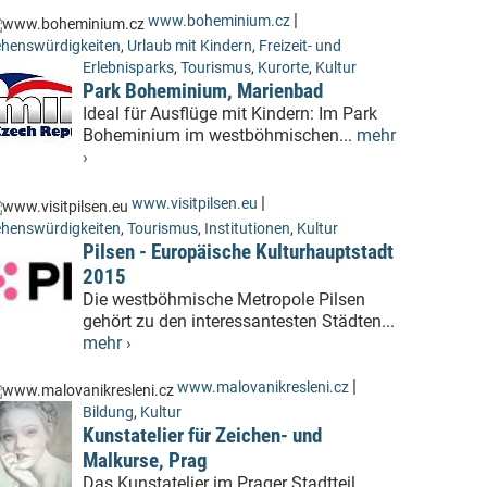
|
www.boheminium.cz
henswürdigkeiten
,
Urlaub mit Kindern
,
Freizeit- und
Erlebnisparks
,
Tourismus
,
Kurorte
,
Kultur
Park Boheminium, Marienbad
Ideal für Ausflüge mit Kindern: Im Park
Boheminium im westböhmischen...
mehr
›
|
www.visitpilsen.eu
henswürdigkeiten
,
Tourismus
,
Institutionen
,
Kultur
Pilsen - Europäische Kulturhauptstadt
2015
Die westböhmische Metropole Pilsen
gehört zu den interessantesten Städten...
mehr ›
|
www.malovanikresleni.cz
Bildung
,
Kultur
Kunstatelier für Zeichen- und
Malkurse, Prag
Das Kunstatelier im Prager Stadtteil