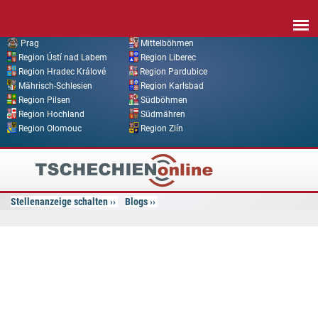
Direkt zum Inhalt
Prag
Mittelböhmen
Region Ústí nad Labem
Region Liberec
Region Hradec Králové
Region Pardubice
Mährisch-Schlesien
Region Karlsbad
Region Pilsen
Südböhmen
Region Hochland
Südmähren
Region Olomouc
Region Zlín
Tschechien
Online
Stellenanzeige schalten
Blogs