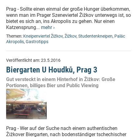
Prag - Sollte einen einmal der große Hunger überkommen,
wenn man im Prager Szeneviertel Žižkov unterwegs ist, so
bietet es sich an, ins Akropolis zu gehen. Nur einen
Katzensprung...
mehr ›
Themen:
Kneipenviertel Žižkov
,
Žižkov
,
Studentenkneipen
,
Palác
Akropolis
,
Gastrotipps
Veröffentlicht am:
23.5.2016
Biergarten U Houdků, Prag 3
Gut versteckt in einem Hinterhof in Žižkov: Große
Portionen, billiges Bier und Public Viewing
Prag - Wer auf der Suche nach einem authentischen
Žižkover Biergarten, nach bodenständiger tschechischer