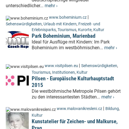
unterschiedlicher...
mehr ›
|
www.boheminium.cz
Sehenswürdigkeiten
,
Urlaub mit Kindern
,
Freizeit- und
Erlebnisparks
,
Tourismus
,
Kurorte
,
Kultur
Park Boheminium, Marienbad
Ideal für Ausflüge mit Kindern: Im Park
Boheminium im westböhmischen...
mehr ›
|
www.visitpilsen.eu
Sehenswürdigkeiten
,
Tourismus
,
Institutionen
,
Kultur
Pilsen - Europäische Kulturhauptstadt
2015
Die westböhmische Metropole Pilsen gehört
zu den interessantesten Städten...
mehr ›
|
www.malovanikresleni.cz
Bildung
,
Kultur
Kunstatelier für Zeichen- und Malkurse,
Prag