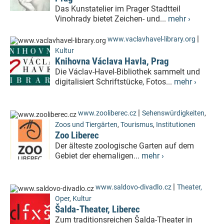
Das Kunstatelier im Prager Stadtteil
Vinohrady bietet Zeichen- und...
mehr ›
|
www.vaclavhavel-library.org
Kultur
Knihovna Václava Havla, Prag
Die Václav-Havel-Bibliothek sammelt und
digitalisiert Schriftstücke, Fotos...
mehr ›
|
www.zooliberec.cz
Sehenswürdigkeiten
,
Zoos und Tiergärten
,
Tourismus
,
Institutionen
Zoo Liberec
Der älteste zoologische Garten auf dem
Gebiet der ehemaligen...
mehr ›
|
www.saldovo-divadlo.cz
Theater,
Oper
,
Kultur
Šalda-Theater, Liberec
Zum traditionsreichen Šalda-Theater in