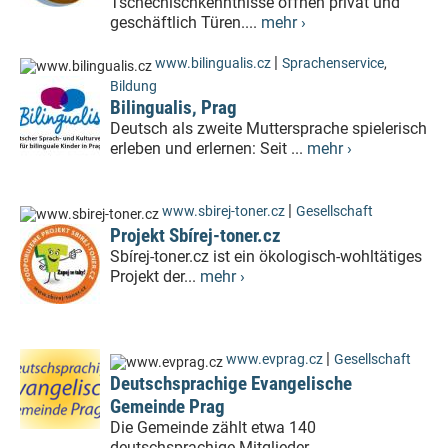
Tschechischkenntnisse öffnen privat und
geschäftlich Türen....
mehr ›
|
www.bilingualis.cz
Sprachenservice
,
Bildung
Bilingualis, Prag
Deutsch als zweite Muttersprache spielerisch
erleben und erlernen: Seit ...
mehr ›
|
www.sbirej-toner.cz
Gesellschaft
Projekt Sbírej-toner.cz
Sbírej-toner.cz ist ein ökologisch-wohltätiges
Projekt der...
mehr ›
|
www.evprag.cz
Gesellschaft
Deutschsprachige Evangelische
Gemeinde Prag
Die Gemeinde zählt etwa 140
deutschsprachige Mitglieder