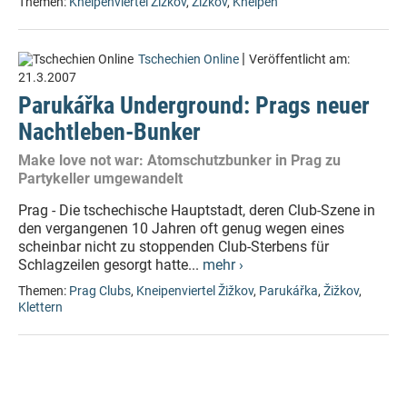
Themen:
Kneipenviertel Žižkov
,
Žižkov
,
Kneipen
|
Tschechien Online
Veröffentlicht am:
21.3.2007
Parukářka Underground: Prags neuer
Nachtleben-Bunker
Make love not war: Atomschutzbunker in Prag zu
Partykeller umgewandelt
Prag - Die tschechische Hauptstadt, deren Club-Szene in
den vergangenen 10 Jahren oft genug wegen eines
scheinbar nicht zu stoppenden Club-Sterbens für
Schlagzeilen gesorgt hatte...
mehr ›
Themen:
Prag Clubs
,
Kneipenviertel Žižkov
,
Parukářka
,
Žižkov
,
Klettern