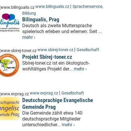
|
www.bilingualis.cz
Sprachenservice
,
Bildung
Bilingualis, Prag
Deutsch als zweite Muttersprache
spielerisch erleben und erlernen: Seit ...
mehr ›
|
www.sbirej-toner.cz
Gesellschaft
Projekt Sbírej-toner.cz
Sbírej-toner.cz ist ein ökologisch-
wohltätiges Projekt der...
mehr ›
|
www.evprag.cz
Gesellschaft
Deutschsprachige Evangelische
Gemeinde Prag
Die Gemeinde zählt etwa 140
deutschsprachige Mitglieder
unterschiedlicher...
mehr ›