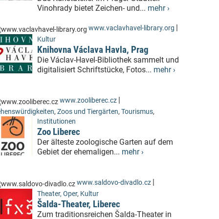
Vinohrady bietet Zeichen- und...
mehr ›
|
www.vaclavhavel-library.org
Kultur
Knihovna Václava Havla, Prag
Die Václav-Havel-Bibliothek sammelt und
digitalisiert Schriftstücke, Fotos...
mehr ›
|
www.zooliberec.cz
henswürdigkeiten
,
Zoos und Tiergärten
,
Tourismus
,
Institutionen
Zoo Liberec
Der älteste zoologische Garten auf dem
Gebiet der ehemaligen...
mehr ›
|
www.saldovo-divadlo.cz
Theater, Oper
,
Kultur
Šalda-Theater, Liberec
Zum traditionsreichen Šalda-Theater in