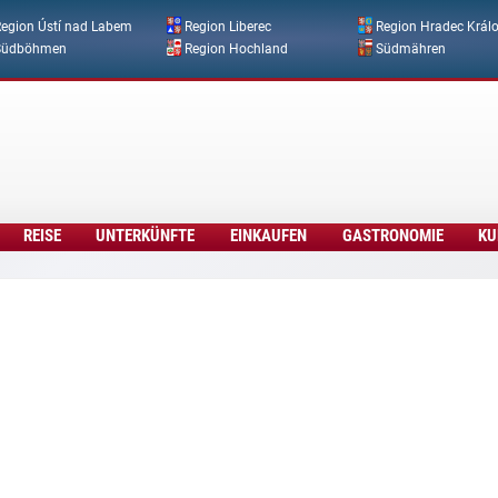
Direkt zum Inhalt
egion Ústí nad Labem
Region Liberec
Region Hradec Král
Südböhmen
Region Hochland
Südmähren
REISE
UNTERKÜNFTE
EINKAUFEN
GASTRONOMIE
KU