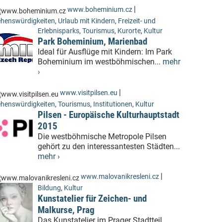
|
www.boheminium.cz
henswürdigkeiten
,
Urlaub mit Kindern
,
Freizeit- und
Erlebnisparks
,
Tourismus
,
Kurorte
,
Kultur
Park Boheminium, Marienbad
Ideal für Ausflüge mit Kindern: Im Park
Boheminium im westböhmischen...
mehr
›
|
www.visitpilsen.eu
henswürdigkeiten
,
Tourismus
,
Institutionen
,
Kultur
Pilsen - Europäische Kulturhauptstadt
2015
Die westböhmische Metropole Pilsen
gehört zu den interessantesten Städten...
mehr ›
|
www.malovanikresleni.cz
Bildung
,
Kultur
Kunstatelier für Zeichen- und
Malkurse, Prag
Das Kunstatelier im Prager Stadtteil