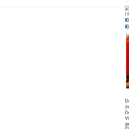
|
K
K
D
z
De
V
ge