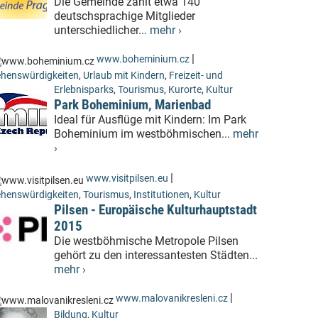
Die Gemeinde zählt etwa 140
deutschsprachige Mitglieder
unterschiedlicher...
mehr ›
|
www.boheminium.cz
henswürdigkeiten
,
Urlaub mit Kindern
,
Freizeit- und
Erlebnisparks
,
Tourismus
,
Kurorte
,
Kultur
Park Boheminium, Marienbad
Ideal für Ausflüge mit Kindern: Im Park
Boheminium im westböhmischen...
mehr
›
|
www.visitpilsen.eu
henswürdigkeiten
,
Tourismus
,
Institutionen
,
Kultur
Pilsen - Europäische Kulturhauptstadt
2015
Die westböhmische Metropole Pilsen
gehört zu den interessantesten Städten...
mehr ›
|
www.malovanikresleni.cz
Bildung
,
Kultur