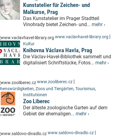
Kunstatelier für Zeichen- und
Malkurse, Prag
Das Kunstatelier im Prager Stadtteil
Vinohrady bietet Zeichen- und...
mehr ›
|
www.vaclavhavel-library.org
Kultur
Knihovna Václava Havla, Prag
Die Václav-Havel-Bibliothek sammelt und
digitalisiert Schriftstücke, Fotos...
mehr ›
|
www.zooliberec.cz
henswürdigkeiten
,
Zoos und Tiergärten
,
Tourismus
,
Institutionen
Zoo Liberec
Der älteste zoologische Garten auf dem
Gebiet der ehemaligen...
mehr ›
|
www.saldovo-divadlo.cz