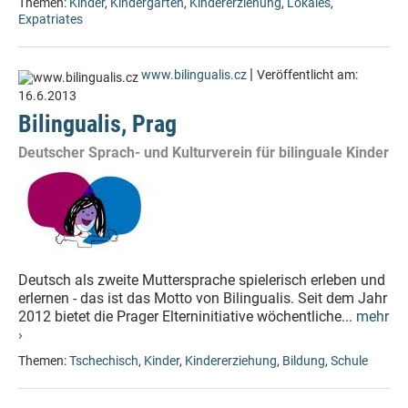
Themen:
Kinder
,
Kindergarten
,
Kindererziehung
,
Lokales
,
Expatriates
|
www.bilingualis.cz
Veröffentlicht am:
16.6.2013
Bilingualis, Prag
Deutscher Sprach- und Kulturverein für bilinguale Kinder
Deutsch als zweite Muttersprache spielerisch erleben und
erlernen - das ist das Motto von Bilingualis. Seit dem Jahr
2012 bietet die Prager Elterninitiative wöchentliche...
mehr
›
Themen:
Tschechisch
,
Kinder
,
Kindererziehung
,
Bildung
,
Schule