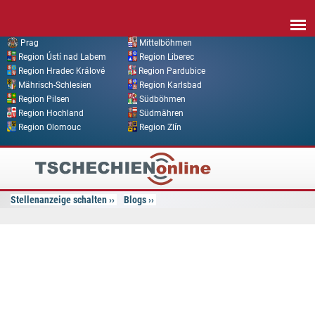
Direkt zum Inhalt
Prag
Mittelböhmen
Region Ústí nad Labem
Region Liberec
Region Hradec Králové
Region Pardubice
Mährisch-Schlesien
Region Karlsbad
Region Pilsen
Südböhmen
Region Hochland
Südmähren
Region Olomouc
Region Zlín
Tschechien
Online
Stellenanzeige schalten
Blogs