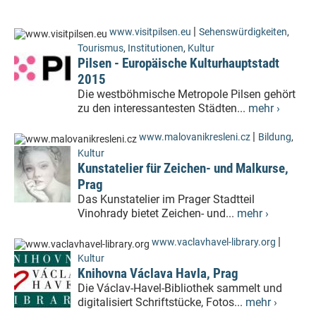
|
www.visitpilsen.eu
Sehenswürdigkeiten
,
Tourismus
,
Institutionen
,
Kultur
Pilsen - Europäische Kulturhauptstadt
2015
Die westböhmische Metropole Pilsen gehört
zu den interessantesten Städten...
mehr ›
|
www.malovanikresleni.cz
Bildung
,
Kultur
Kunstatelier für Zeichen- und Malkurse,
Prag
Das Kunstatelier im Prager Stadtteil
Vinohrady bietet Zeichen- und...
mehr ›
|
www.vaclavhavel-library.org
Kultur
Knihovna Václava Havla, Prag
Die Václav-Havel-Bibliothek sammelt und
digitalisiert Schriftstücke, Fotos...
mehr ›