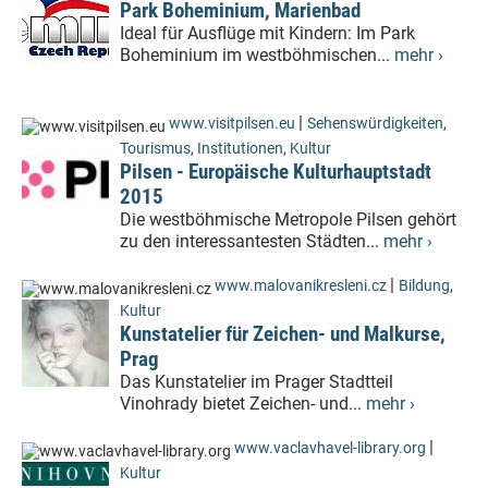
Park Boheminium, Marienbad
Ideal für Ausflüge mit Kindern: Im Park
Boheminium im westböhmischen...
mehr ›
|
www.visitpilsen.eu
Sehenswürdigkeiten
,
Tourismus
,
Institutionen
,
Kultur
Pilsen - Europäische Kulturhauptstadt
2015
Die westböhmische Metropole Pilsen gehört
zu den interessantesten Städten...
mehr ›
|
www.malovanikresleni.cz
Bildung
,
Kultur
Kunstatelier für Zeichen- und Malkurse,
Prag
Das Kunstatelier im Prager Stadtteil
Vinohrady bietet Zeichen- und...
mehr ›
|
www.vaclavhavel-library.org
Kultur