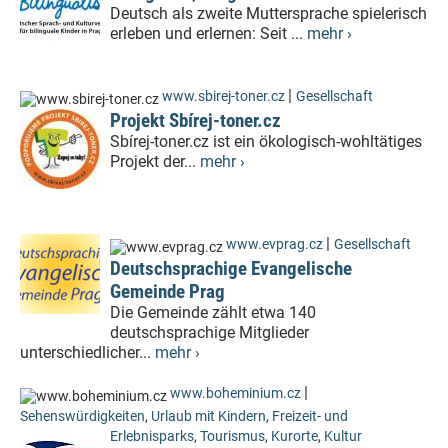
Deutsch als zweite Muttersprache spielerisch
erleben und erlernen: Seit ...
mehr ›
|
www.sbirej-toner.cz
Gesellschaft
Projekt Sbírej-toner.cz
Sbírej-toner.cz ist ein ökologisch-wohltätiges
Projekt der...
mehr ›
|
www.evprag.cz
Gesellschaft
Deutschsprachige Evangelische
Gemeinde Prag
Die Gemeinde zählt etwa 140
deutschsprachige Mitglieder
unterschiedlicher...
mehr ›
|
www.boheminium.cz
Sehenswürdigkeiten
,
Urlaub mit Kindern
,
Freizeit- und
Erlebnisparks
,
Tourismus
,
Kurorte
,
Kultur