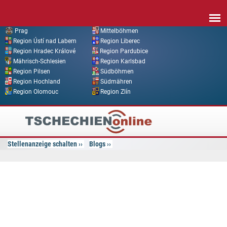
Direkt zum Inhalt
Prag
Mittelböhmen
Region Ústí nad Labem
Region Liberec
Region Hradec Králové
Region Pardubice
Mährisch-Schlesien
Region Karlsbad
Region Pilsen
Südböhmen
Region Hochland
Südmähren
Region Olomouc
Region Zlín
Tschechien
Online
Stellenanzeige schalten
Blogs