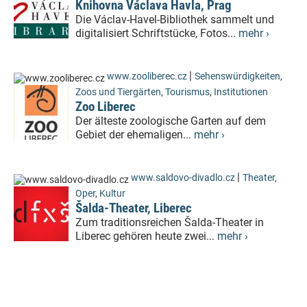
Knihovna Václava Havla, Prag
Die Václav-Havel-Bibliothek sammelt und
digitalisiert Schriftstücke, Fotos...
mehr ›
|
www.zooliberec.cz
Sehenswürdigkeiten
,
Zoos und Tiergärten
,
Tourismus
,
Institutionen
Zoo Liberec
Der älteste zoologische Garten auf dem
Gebiet der ehemaligen...
mehr ›
|
www.saldovo-divadlo.cz
Theater,
Oper
,
Kultur
Šalda-Theater, Liberec
Zum traditionsreichen Šalda-Theater in
Liberec gehören heute zwei...
mehr ›