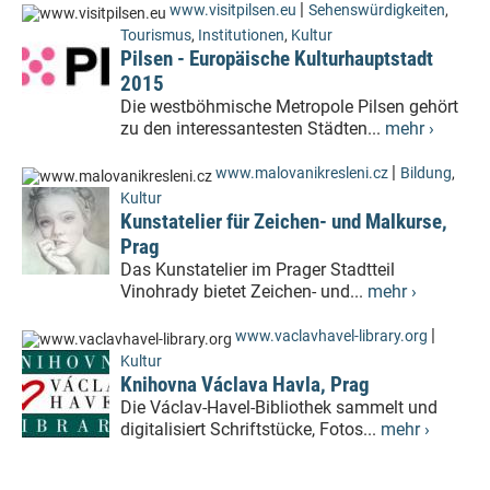
|
www.visitpilsen.eu
Sehenswürdigkeiten
,
Tourismus
,
Institutionen
,
Kultur
Pilsen - Europäische Kulturhauptstadt
2015
Die westböhmische Metropole Pilsen gehört
zu den interessantesten Städten...
mehr ›
|
www.malovanikresleni.cz
Bildung
,
Kultur
Kunstatelier für Zeichen- und Malkurse,
Prag
Das Kunstatelier im Prager Stadtteil
Vinohrady bietet Zeichen- und...
mehr ›
|
www.vaclavhavel-library.org
Kultur
Knihovna Václava Havla, Prag
Die Václav-Havel-Bibliothek sammelt und
digitalisiert Schriftstücke, Fotos...
mehr ›