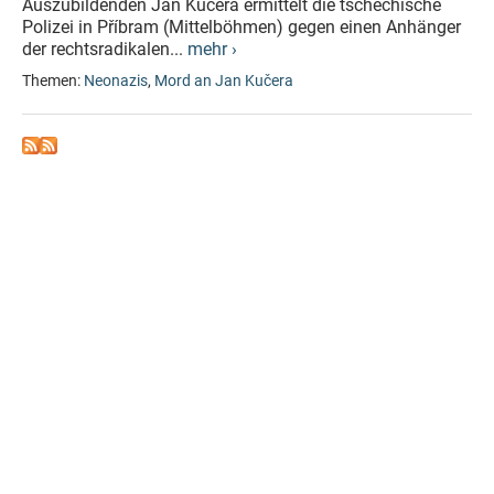
Auszubildenden Jan Kučera ermittelt die tschechische
Polizei in Příbram (Mittelböhmen) gegen einen Anhänger
der rechtsradikalen...
mehr ›
Themen:
Neonazis
,
Mord an Jan Kučera