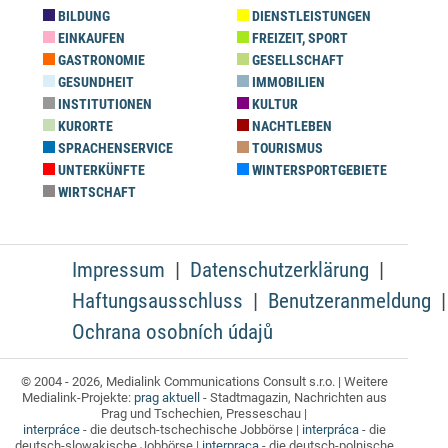
BILDUNG
DIENSTLEISTUNGEN
EINKAUFEN
FREIZEIT, SPORT
GASTRONOMIE
GESELLSCHAFT
GESUNDHEIT
IMMOBILIEN
INSTITUTIONEN
KULTUR
KURORTE
NACHTLEBEN
SPRACHENSERVICE
TOURISMUS
UNTERKÜNFTE
WINTERSPORTGEBIETE
WIRTSCHAFT
Impressum
Datenschutzerklärung
Haftungsausschluss
Benutzeranmeldung
Ochrana osobních údajů
© 2004 - 2026, Medialink Communications Consult s.r.o. | Weitere
Medialink-Projekte:
prag aktuell
- Stadtmagazin, Nachrichten aus
Prag und Tschechien, Presseschau |
interpráce
- die deutsch-tschechische Jobbörse |
interpráca
- die
deutsch-slowakische Jobbörse |
interpraca
- die deutsch-polnische