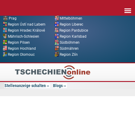
Direkt zum Inhalt
Prag
Mittelböhmen
Region Ústí nad Labem
Region Liberec
Region Hradec Králové
Region Pardubice
Mährisch-Schlesien
Region Karlsbad
Region Pilsen
Südböhmen
Region Hochland
Südmähren
Region Olomouc
Region Zlín
Tschechien
Online
Stellenanzeige schalten
Blogs