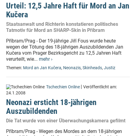
Urteil: 12,5 Jahre Haft für Mord an Jan
Kučera
Staatsanwalt und Richterin konstatieren politisches
Tatmotiv für Mord an SHARP-Skin in Příbram
Příbram/Prag - Der 19-jährige Jiří Fous wurde heute
wegen der Tötung des 18-jährigen Auszubildenden Jan
Kučera vom Prager Bezirksgericht zu 12,5 Jahren Haft
verurteilt, wie...
mehr ›
Themen:
Mord an Jan Kučera
,
Neonazis
,
Skinheads
,
Justiz
|
Tschechien Online
Veröffentlicht am:
24.1.2008
Neonazi ersticht 18-jährigen
Auszubildenden
Die Tat wurde von einer Überwachungskamera gefilmt
Příbram/Prag - Wegen des Mordes an dem 18-jährigen