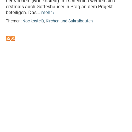
der Kirchen" (Noc kostelů) in Tschechien werden sich
erstmals auch Gotteshäuser in Prag an dem Projekt
beteiligen. Das...
mehr ›
Themen:
Noc kostelů
,
Kirchen und Sakralbauten