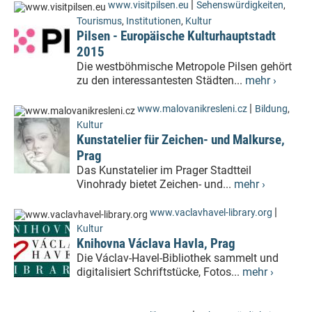
|
www.visitpilsen.eu
Sehenswürdigkeiten
,
Tourismus
,
Institutionen
,
Kultur
Pilsen - Europäische Kulturhauptstadt
2015
Die westböhmische Metropole Pilsen gehört
zu den interessantesten Städten...
mehr ›
|
www.malovanikresleni.cz
Bildung
,
Kultur
Kunstatelier für Zeichen- und Malkurse,
Prag
Das Kunstatelier im Prager Stadtteil
Vinohrady bietet Zeichen- und...
mehr ›
|
www.vaclavhavel-library.org
Kultur
Knihovna Václava Havla, Prag
Die Václav-Havel-Bibliothek sammelt und
digitalisiert Schriftstücke, Fotos...
mehr ›