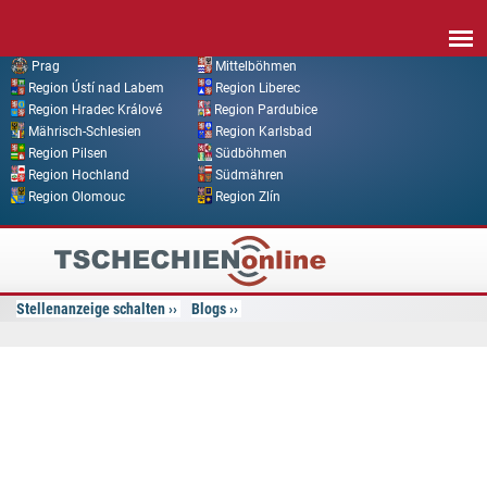
Direkt zum Inhalt
Prag
Mittelböhmen
Region Ústí nad Labem
Region Liberec
Region Hradec Králové
Region Pardubice
Mährisch-Schlesien
Region Karlsbad
Region Pilsen
Südböhmen
Region Hochland
Südmähren
Region Olomouc
Region Zlín
Tschechien
Online
Stellenanzeige schalten
Blogs