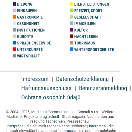
BILDUNG
DIENSTLEISTUNGEN
EINKAUFEN
FREIZEIT, SPORT
GASTRONOMIE
GESELLSCHAFT
GESUNDHEIT
IMMOBILIEN
INSTITUTIONEN
KULTUR
KURORTE
NACHTLEBEN
SPRACHENSERVICE
TOURISMUS
UNTERKÜNFTE
WINTERSPORTGEBIETE
WIRTSCHAFT
Impressum
Datenschutzerklärung
Haftungsausschluss
Benutzeranmeldung
Ochrana osobních údajů
© 2004 - 2026, Medialink Communications Consult s.r.o. | Weitere
Medialink-Projekte:
prag aktuell
- Stadtmagazin, Nachrichten aus
Prag und Tschechien, Presseschau |
interpráce
- die deutsch-tschechische Jobbörse |
interpráca
- die
deutsch-slowakische Jobbörse |
interpraca
- die deutsch-polnische