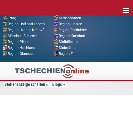
Direkt zum Inhalt
Prag
Mittelböhmen
Region Ústí nad Labem
Region Liberec
Region Hradec Králové
Region Pardubice
Mährisch-Schlesien
Region Karlsbad
Region Pilsen
Südböhmen
Region Hochland
Südmähren
Region Olomouc
Region Zlín
Tschechien
Online
Stellenanzeige schalten
Blogs