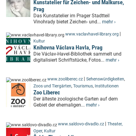
Kunstatelier für Zeichen- und Malkurse,
Prag
Das Kunstatelier im Prager Stadtteil
Vinohrady bietet Zeichen- und...
mehr ›
|
www.vaclavhavel-library.org
Kultur
Knihovna Václava Havla, Prag
Die Václav-Havel-Bibliothek sammelt und
digitalisiert Schriftstücke, Fotos...
mehr ›
|
www.zooliberec.cz
Sehenswürdigkeiten
,
Zoos und Tiergärten
,
Tourismus
,
Institutionen
Zoo Liberec
Der älteste zoologische Garten auf dem
Gebiet der ehemaligen...
mehr ›
|
www.saldovo-divadlo.cz
Theater,
Oper
,
Kultur