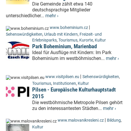
Die Gemeinde zählt etwa 140
deutschsprachige Mitglieder
unterschiedlicher...
mehr ›
|
www.boheminium.cz
Sehenswürdigkeiten
,
Urlaub mit Kindern
,
Freizeit- und
Erlebnisparks
,
Tourismus
,
Kurorte
,
Kultur
Park Boheminium, Marienbad
Ideal für Ausflüge mit Kindern: Im Park
Boheminium im westböhmischen...
mehr ›
|
www.visitpilsen.eu
Sehenswürdigkeiten
,
Tourismus
,
Institutionen
,
Kultur
Pilsen - Europäische Kulturhauptstadt
2015
Die westböhmische Metropole Pilsen gehört
zu den interessantesten Städten...
mehr ›
|
www.malovanikresleni.cz
Bildung
,
Kultur