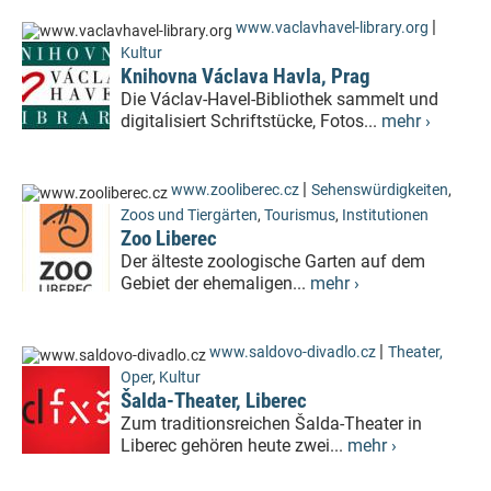
|
www.vaclavhavel-library.org
Kultur
Knihovna Václava Havla, Prag
Die Václav-Havel-Bibliothek sammelt und
digitalisiert Schriftstücke, Fotos...
mehr ›
|
www.zooliberec.cz
Sehenswürdigkeiten
,
Zoos und Tiergärten
,
Tourismus
,
Institutionen
Zoo Liberec
Der älteste zoologische Garten auf dem
Gebiet der ehemaligen...
mehr ›
|
www.saldovo-divadlo.cz
Theater,
Oper
,
Kultur
Šalda-Theater, Liberec
Zum traditionsreichen Šalda-Theater in
Liberec gehören heute zwei...
mehr ›