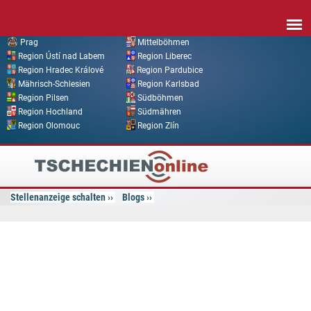
Direkt zum Inhalt
Prag
Mittelböhmen
Region Ústí nad Labem
Region Liberec
Region Hradec Králové
Region Pardubice
Mährisch-Schlesien
Region Karlsbad
Region Pilsen
Südböhmen
Region Hochland
Südmähren
Region Olomouc
Region Zlín
Tschechien
Online
Stellenanzeige schalten
Blogs